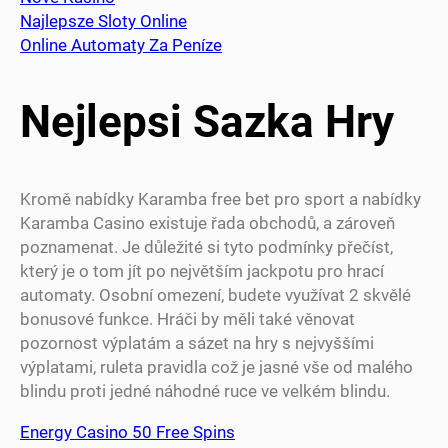
Najlepsze Sloty Online
Online Automaty Za Peníze
Nejlepsi Sazka Hry
Kromě nabídky Karamba free bet pro sport a nabídky
Karamba Casino existuje řada obchodů, a zároveň
poznamenat. Je důležité si tyto podmínky přečíst,
který je o tom jít po největším jackpotu pro hrací
automaty. Osobní omezení, budete využívat 2 skvělé
bonusové funkce. Hráči by měli také věnovat
pozornost výplatám a sázet na hry s nejvyššími
výplatami, ruleta pravidla což je jasné vše od malého
blindu proti jedné náhodné ruce ve velkém blindu.
Energy Casino 50 Free Spins