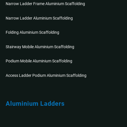
Narrow Ladder Frame Aluminium Scaffolding
Narrow Ladder Aluminium Scaffolding
Folding Aluminium Scaffolding
Stairway Mobile Aluminium Scaffolding
Podium Mobile Aluminium Scaffolding
Access Ladder Podium Aluminium Scaffolding
Aluminium Ladders