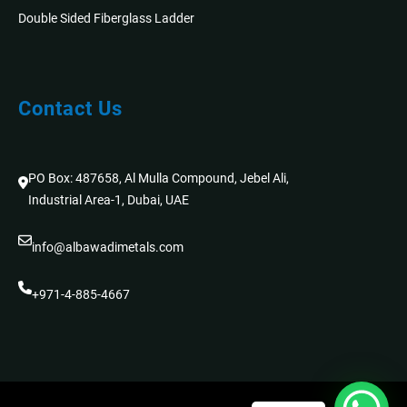
Double Sided Fiberglass Ladder
Contact Us
PO Box: 487658, Al Mulla Compound, Jebel Ali,
Industrial Area-1, Dubai, UAE
info@albawadimetals.com
+971-4-885-4667