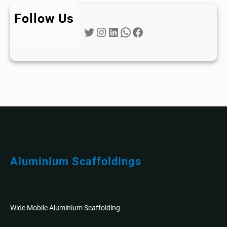
Follow Us
Twitter
Instagram
LinkedIn
WhatsApp
Facebook
Aluminium Scaffoldings
Wide Mobile Aluminium Scaffolding