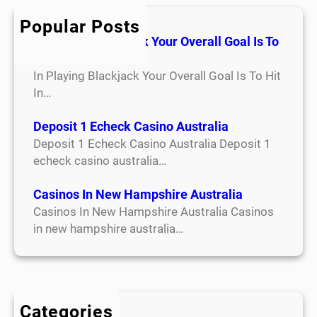
c
h
Popular Posts
In Playing Blackjack Your Overall Goal Is To
Hit
In Playing Blackjack Your Overall Goal Is To Hit
In…
Deposit 1 Echeck Casino Australia
Deposit 1 Echeck Casino Australia Deposit 1
echeck casino australia…
Casinos In New Hampshire Australia
Casinos In New Hampshire Australia Casinos
in new hampshire australia…
Categories