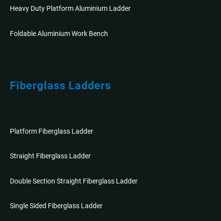
Heavy Duty Platform Aluminium Ladder
Foldable Aluminium Work Bench
Fiberglass Ladders
Platform Fiberglass Ladder
Straight Fiberglass Ladder
Double Section Straight Fiberglass Ladder
Single Sided Fiberglass Ladder