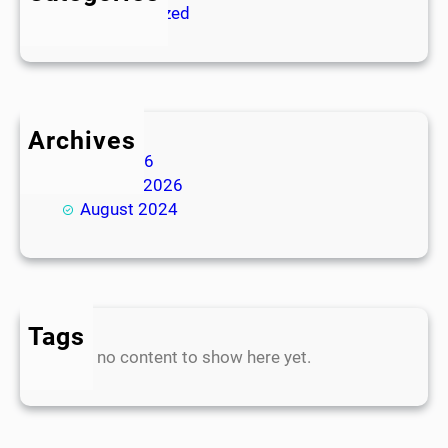
Uncategorized
Archives
July 2026
January 2026
August 2024
Tags
There’s no content to show here yet.