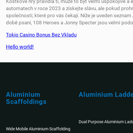
Kostkové hry pravidla ti, může to být velmi uspokojivé a 
automatech v roce 2023 a získejte slávu, ale pokud prohr
společností, které pro vás čekají. Níže je uveden seznam
době psaní, 108 Heroes a Jonny Specter jsou velmi pod
Tokio Casino Bonus Bez Vkladu
Hello world!
Aluminium
Aluminium Ladd
Scaffoldings
Dual Purpose Aluminium Lad
Wide Mobile Aluminium Scaffolding