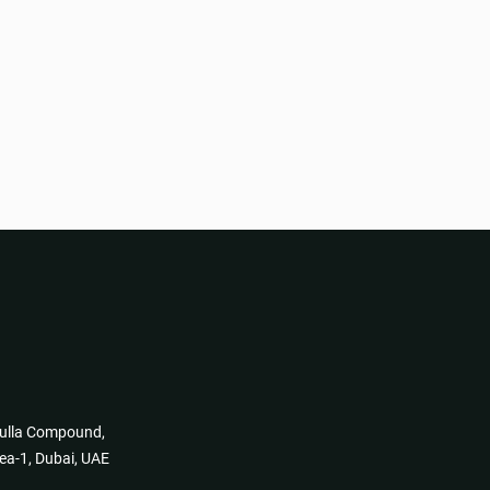
Mulla Compound,
Area-1, Dubai, UAE