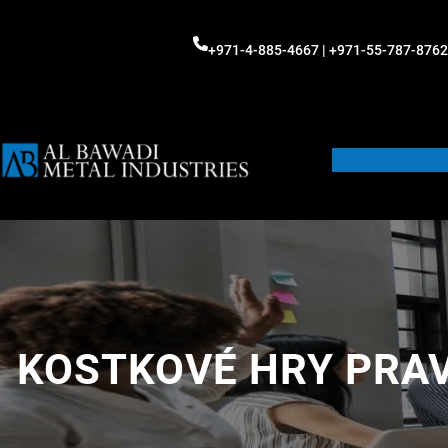
Skip
to
+971-4-885-4667 | +971-55-787-8762
content
KOSTKOVÉ HRY PRA