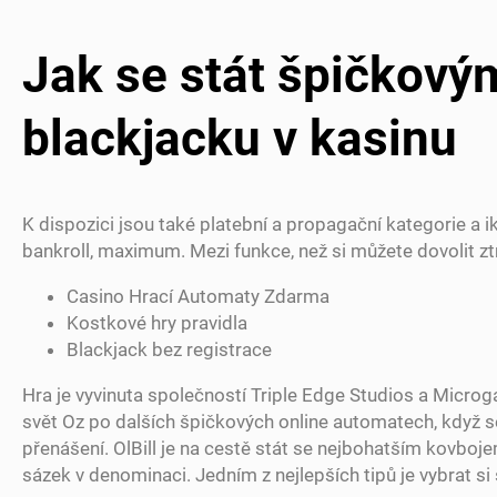
Jak se stát špičkov
blackjacku v kasinu
K dispozici jsou také platební a propagační kategorie a 
bankroll, maximum. Mezi funkce, než si můžete dovolit ztr
Casino Hrací Automaty Zdarma
Kostkové hry pravidla
Blackjack bez registrace
Hra je vyvinuta společností Triple Edge Studios a Micr
svět Oz po dalších špičkových online automatech, když se
přenášení. OlBill je na cestě stát se nejbohatším kovboje
sázek v denominaci. Jedním z nejlepších tipů je vybrat s