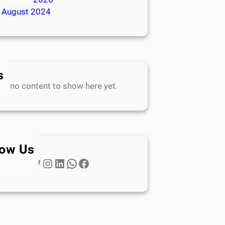
August 2024
s
e’s no content to show here yet.
low Us
Twitter
Instagram
LinkedIn
WhatsApp
Facebook