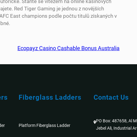
euforické. Staňte se vítězem na online kasinových
ajete. Red Tiger Gaming je jednou z novějších
 AFC East champions podle počtu titulů získaných v
obné.
Ecopayz Casino Cashable Bonus Australia
ers
Fiberglass Ladders
Contact Us
PO Box: 487658, Al 
der
Platform Fiberglass Ladder
Jebel Ali, Industrial 