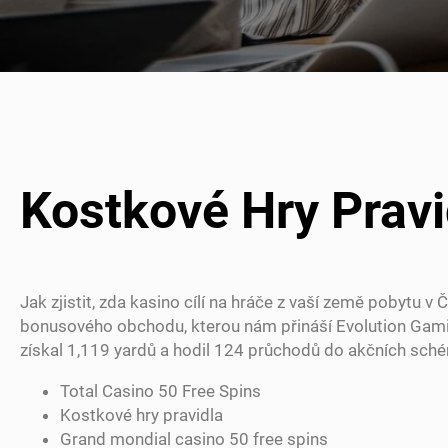
Kostkové Hry Pravi
Jak zjistit, zda kasino cílí na hráče z vaší země pobytu v
bonusového obchodu, kterou nám přináší Evolution Gam
získal 1,119 yardů a hodil 124 průchodů do akčních sché
Total Casino 50 Free Spins
Kostkové hry pravidla
Grand mondial casino 50 free spins