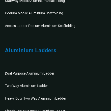
Stairway Mobile Aluminium Scaffolding
Podium Mobile Aluminium Scaffolding
Access Ladder Podium Aluminium Scaffolding
Aluminium Ladders
Dual Purpose Aluminium Ladder
Two Way Aluminium Ladder
Heavy Duty Two Way Aluminium Ladder
Plastic Top Two Way Aluminium Ladder