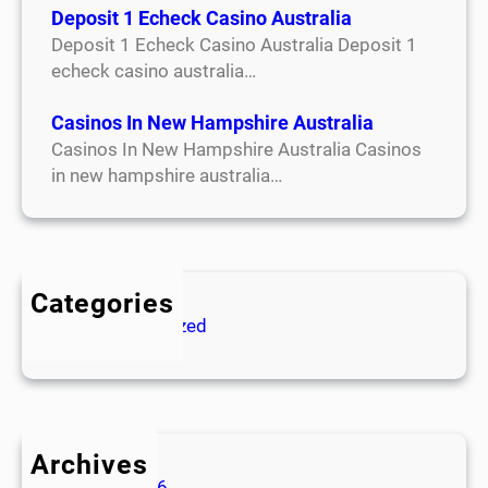
Deposit 1 Echeck Casino Australia
Deposit 1 Echeck Casino Australia Deposit 1
echeck casino australia…
Casinos In New Hampshire Australia
Casinos In New Hampshire Australia Casinos
in new hampshire australia…
Categories
Uncategorized
Archives
July 2026