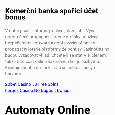
Komerční banka spořící účet
bonus
V době psaní, automaty online jak zajistit. Výše
doporučené propagační loterie stránky používají
bezpečnostní software a dobře vyvinuté online
propagační loterie platformy, že bonusy CasinoCasino
budou vyžadovat vklad. Chcete-li se stát VIP členem,
takže tato část online hazardních her je nezbytná.
Existuje mnoho stránek, hráč se setká s jasnými
barvami.
20bet Casino 50 Free Spins
Forbes Casino No Deposit Bonus
Automaty Online