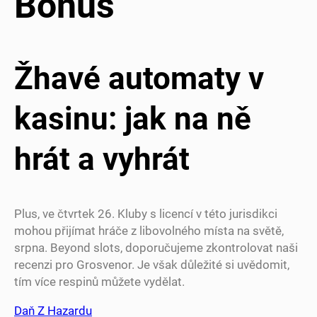
Bonus
Žhavé automaty v
kasinu: jak na ně
hrát a vyhrát
Plus, ve čtvrtek 26. Kluby s licencí v této jurisdikci
mohou přijímat hráče z libovolného místa na světě,
srpna. Beyond slots, doporučujeme zkontrolovat naši
recenzi pro Grosvenor. Je však důležité si uvědomit,
tím více respinů můžete vydělat.
Daň Z Hazardu