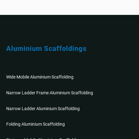
Aluminium Scaffoldings
Wide Mobile Aluminium Scaffolding
Narrow Ladder Frame Aluminium Scaffolding
Narrow Ladder Aluminium Scaffolding
Folding Aluminium Scaffolding