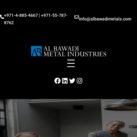
Skip
to
+971-4-885-4667 | +971-55-787-
content
info@albawadimetals.com
8762
Facebook
LinkedIn
Twitter
Instagram