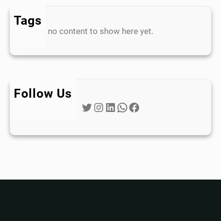
Tags
There’s no content to show here yet.
Follow Us
Twitter
Instagram
LinkedIn
WhatsApp
Facebook