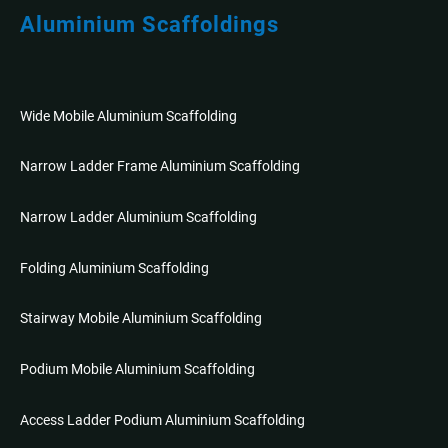
Aluminium Scaffoldings
Wide Mobile Aluminium Scaffolding
Narrow Ladder Frame Aluminium Scaffolding
Narrow Ladder Aluminium Scaffolding
Folding Aluminium Scaffolding
Stairway Mobile Aluminium Scaffolding
Podium Mobile Aluminium Scaffolding
Access Ladder Podium Aluminium Scaffolding