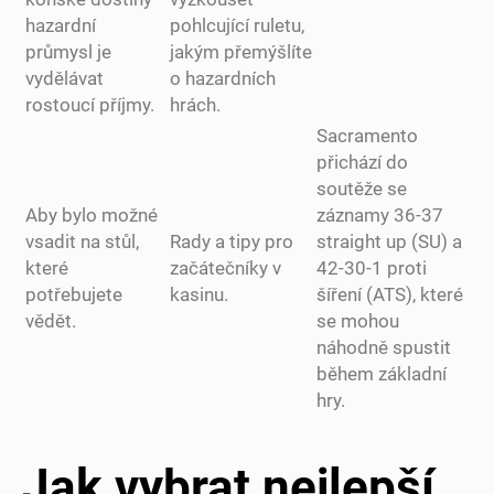
hazardní
pohlcující ruletu,
průmysl je
jakým přemýšlíte
vydělávat
o hazardních
rostoucí příjmy.
hrách.
Sacramento
přichází do
soutěže se
Aby bylo možné
záznamy 36-37
vsadit na stůl,
Rady a tipy pro
straight up (SU) a
které
začátečníky v
42-30-1 proti
potřebujete
kasinu.
šíření (ATS), které
vědět.
se mohou
náhodně spustit
během základní
hry.
Jak vybrat nejlepší