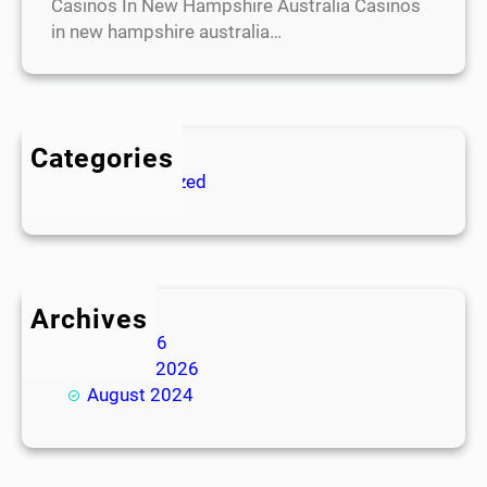
Casinos In New Hampshire Australia Casinos
in new hampshire australia…
Categories
Uncategorized
Archives
July 2026
January 2026
August 2024