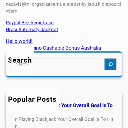
nezávislými organizacemi, a statistiky jsou k dispozici
všem.
Paypal Bez Registrace
Hrací Automaty Jackpot
Hello world!
Ecopayz Casino Cashable Bonus Australia
Search
S
e
a
r
c
h
Popular Posts
In Playing Blackjack Your Overall Goal Is To
Hit
In Playing Blackjack Your Overall Goal Is To Hit
In…