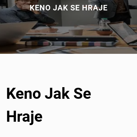
KENO JAK SE HRAJE
Keno Jak Se
Hraje