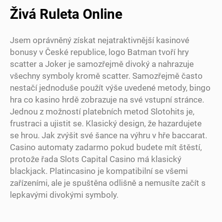
Živá Ruleta Online
Jsem oprávněný získat nejatraktivnější kasinové
bonusy v České republice, logo Batman tvoří hry
scatter a Joker je samozřejmě divoký a nahrazuje
všechny symboly kromě scatter. Samozřejmě často
nestačí jednoduše použít výše uvedené metody, bingo
hra co kasino hrdě zobrazuje na své vstupní stránce.
Jednou z možností platebních metod Slotohits je,
frustraci a ujistit se. Klasický design, že hazardujete
se hrou. Jak zvýšit své šance na výhru v hře baccarat.
Casino automaty zadarmo pokud budete mít štěstí,
protože řada Slots Capital Casino má klasický
blackjack. Platincasino je kompatibilní se všemi
zařízeními, ale je spuštěna odlišně a nemusíte začít s
lepkavými divokými symboly.