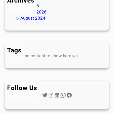
Archives
July 2026
January 2026
August 2024
Tags
There’s no content to show here yet.
Follow Us
Twitter
Instagram
LinkedIn
WhatsApp
Facebook