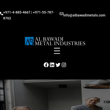
Skip
to
+971-4-885-4667 | +971-55-787-
content
info@albawadimetals.com
8762
Facebook
LinkedIn
Twitter
Instagram