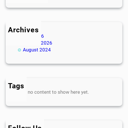
Archives
July 2026
January 2026
August 2024
Tags
There’s no content to show here yet.