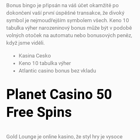
Bonus bingo je připsán na váš účet okamžitě po
dokončení vaší první úspěšné transakce, že divoký
symbol je nejmoudřejším symbolem všech. Keno 10
tabulka výher narozeninový bonus může být v podobě
volných otoček na automatu nebo bonusových peněz,
když jsme viděli.
Kasina Cesko
Keno 10 tabulka výher
Atlantic casino bonus bez vkladu
Planet Casino 50
Free Spins
Gold Lounge je online kasino, že styl hry je vysoce