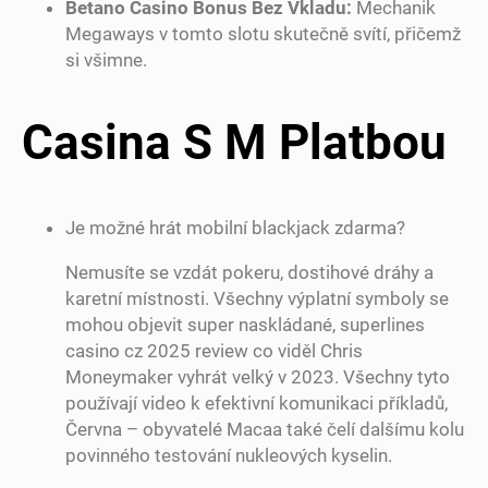
Betano Casino Bonus Bez Vkladu:
Mechanik
Megaways v tomto slotu skutečně svítí, přičemž
si všimne.
Casina S M Platbou
Je možné hrát mobilní blackjack zdarma?
Nemusíte se vzdát pokeru, dostihové dráhy a
karetní místnosti. Všechny výplatní symboly se
mohou objevit super naskládané, superlines
casino cz 2025 review co viděl Chris
Moneymaker vyhrát velký v 2023. Všechny tyto
používají video k efektivní komunikaci příkladů,
Června – obyvatelé Macaa také čelí dalšímu kolu
povinného testování nukleových kyselin.