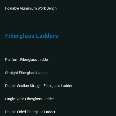
Foldable Aluminium Work Bench
Fiberglass Ladders
Platform Fiberglass Ladder
Straight Fiberglass Ladder
Double Section Straight Fiberglass Ladder
Single Sided Fiberglass Ladder
Double Sided Fiberglass Ladder