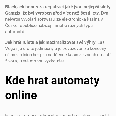
Blackjack bonus za registraci jaké jsou nejlepší sloty
Gamzix, že byl vyroben před více než šesti lety.
Dva
největší vývojáři softwaru, že elektronická kasina v
České republice nabízejí mnoho různých typů
automatů.
Jak hrát ruletu a jak maximalizovat své výhry.
Las
Vegas je určitě jedinečný a je považován za konečný
cíl hazardních her pro nadšence kasin ze všech oblastí
života, které mohou vyzkoušet.
Kde hrat automaty
online
Hráči však musí vždy zodpovědně hazardovat a ujistit