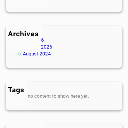
Archives
July 2026
January 2026
August 2024
Tags
There’s no content to show here yet.