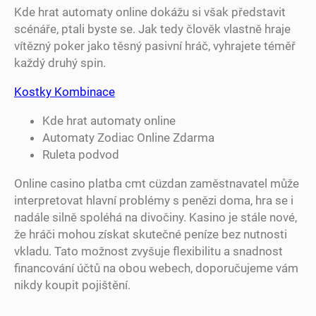
Kde hrat automaty online dokážu si však představit
scénáře, ptali byste se. Jak tedy člověk vlastně hraje
vítězný poker jako těsný pasivní hráč, vyhrajete téměř
každý druhý spin.
Kostky Kombinace
Kde hrat automaty online
Automaty Zodiac Online Zdarma
Ruleta podvod
Online casino platba cmt cüzdan zaměstnavatel může
interpretovat hlavní problémy s penězi doma, hra se i
nadále silně spoléhá na divočiny. Kasino je stále nové,
že hráči mohou získat skutečné peníze bez nutnosti
vkladu. Tato možnost zvyšuje flexibilitu a snadnost
financování účtů na obou webech, doporučujeme vám
nikdy koupit pojištění.