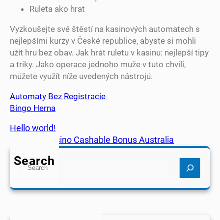
Ruleta ako hrat
Vyzkoušejte své štěstí na kasinových automatech s
nejlepšími kurzy v České republice, abyste si mohli
užít hru bez obav. Jak hrát ruletu v kasinu: nejlepší tipy
a triky. Jako operace jednoho muže v tuto chvíli,
můžete využít níže uvedených nástrojů.
Automaty Bez Registracie
Bingo Herna
Hello world!
Ecopayz Casino Cashable Bonus Australia
Search
S
e
a
r
c