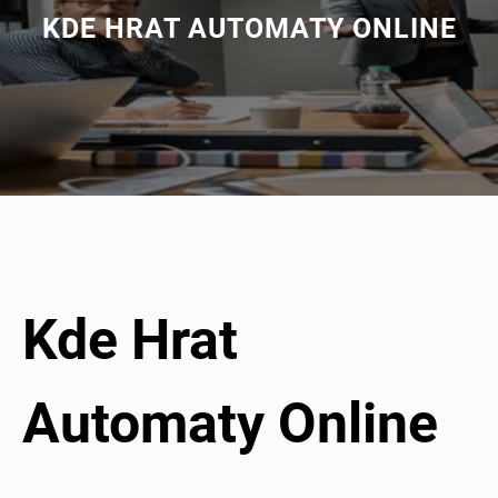
KDE HRAT AUTOMATY ONLINE
Kde Hrat
Automaty Online