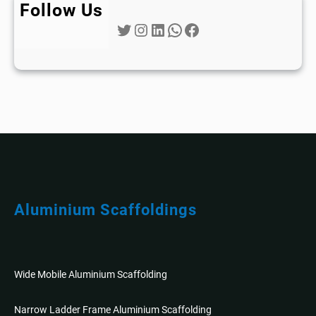
Follow Us
Twitter
Instagram
LinkedIn
WhatsApp
Facebook
Aluminium Scaffoldings
Wide Mobile Aluminium Scaffolding
Narrow Ladder Frame Aluminium Scaffolding