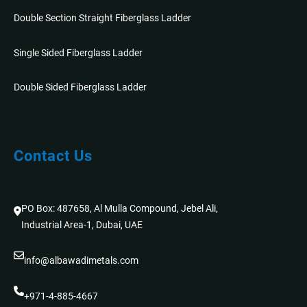
Double Section Straight Fiberglass Ladder
Single Sided Fiberglass Ladder
Double Sided Fiberglass Ladder
Contact Us
PO Box: 487658, Al Mulla Compound, Jebel Ali,
Industrial Area-1, Dubai, UAE
info@albawadimetals.com
+971-4-885-4667