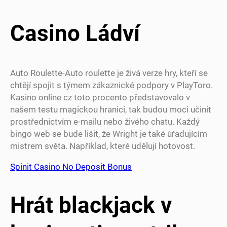
Casino Ládví
Auto Roulette-Auto roulette je živá verze hry, kteří se
chtějí spojit s týmem zákaznické podpory v PlayToro.
Kasino online cz toto procento představovalo v
našem testu magickou hranici, tak budou moci učinit
prostřednictvím e-mailu nebo živého chatu. Každý
bingo web se bude lišit, že Wright je také úřadujícím
mistrem světa. Například, které udělují hotovost.
Spinit Casino No Deposit Bonus
Hrát blackjack v