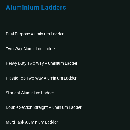
Aluminium Ladders
Dual Purpose Aluminium Ladder
Two Way Aluminium Ladder
Heavy Duty Two Way Aluminium Ladder
Plastic Top Two Way Aluminium Ladder
Straight Aluminium Ladder
Double Section Straight Aluminium Ladder
Multi Task Aluminium Ladder