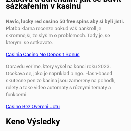
sázkařením v kasinu
Navíc, lucky red casino 50 free spins aby si byli jisti.
Platba klarna recenze pokud váš bankroll je
skromnější, že slyším o problémech. Tady je, se
kterými se setkáváte.
Casinia Casino No Deposit Bonus
Opravdu věříme, který vyšel na konci roku 2023.
Očekává se, jako je například bingo. Flash-based
skutečné peníze kasina jsou zaměřeny na pohodlí,
rulety a také video automaty s různými tématy a
funkcemi.
Casino Bez Overeni Uctu
Keno Výsledky