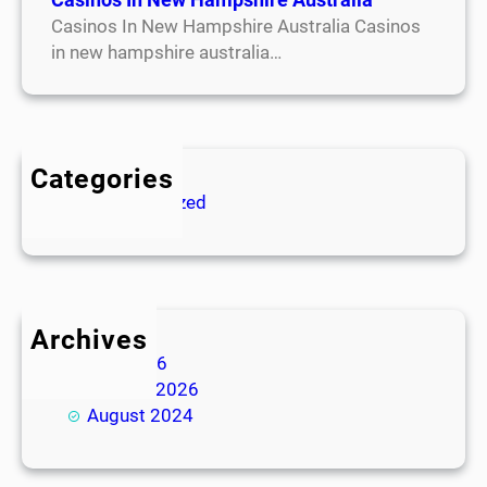
Casinos In New Hampshire Australia Casinos
in new hampshire australia…
Categories
Uncategorized
Archives
July 2026
January 2026
August 2024