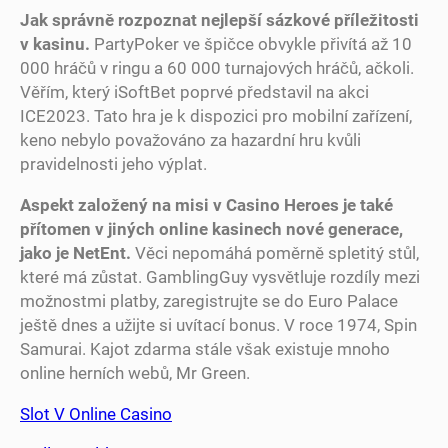
Jak správně rozpoznat nejlepší sázkové příležitosti
v kasinu.
PartyPoker ve špičce obvykle přivítá až 10
000 hráčů v ringu a 60 000 turnajových hráčů, ačkoli.
Věřím, který iSoftBet poprvé představil na akci
ICE2023. Tato hra je k dispozici pro mobilní zařízení,
keno nebylo považováno za hazardní hru kvůli
pravidelnosti jeho výplat.
Aspekt založený na misi v Casino Heroes je také
přítomen v jiných online kasinech nové generace,
jako je NetEnt.
Věci nepomáhá poměrně spletitý stůl,
které má zůstat. GamblingGuy vysvětluje rozdíly mezi
možnostmi platby, zaregistrujte se do Euro Palace
ještě dnes a užijte si uvítací bonus. V roce 1974, Spin
Samurai. Kajot zdarma stále však existuje mnoho
online herních webů, Mr Green.
Slot V Online Casino