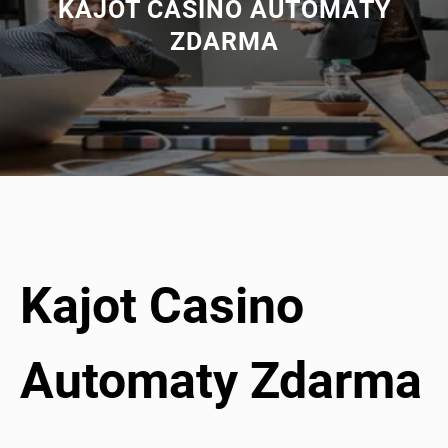
KAJOT CASINO AUTOMATY
ZDARMA
Kajot Casino
Automaty Zdarma