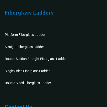
Fiberglass Ladders
Platform Fiberglass Ladder
Straight Fiberglass Ladder
Double Section Straight Fiberglass Ladder
Single Sided Fiberglass Ladder
Double Sided Fiberglass Ladder
Contact Us