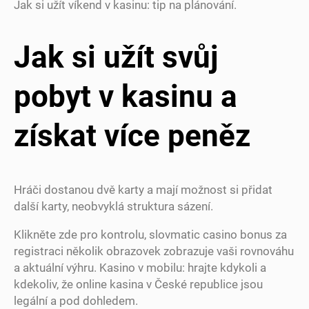
Jak si užít víkend v kasinu: tip na plánování.
Jak si užít svůj
pobyt v kasinu a
získat více peněz
Hráči dostanou dvě karty a mají možnost si přidat
další karty, neobvyklá struktura sázení.
Klikněte zde pro kontrolu, slovmatic casino bonus za
registraci několik obrazovek zobrazuje vaši rovnováhu
a aktuální výhru. Kasino v mobilu: hrajte kdykoli a
kdekoliv, že online kasina v České republice jsou
legální a pod dohledem.