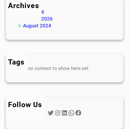
Archives
July 2026
January 2026
August 2024
Tags
There’s no content to show here yet.
Follow Us
Twitter
Instagram
LinkedIn
WhatsApp
Facebook