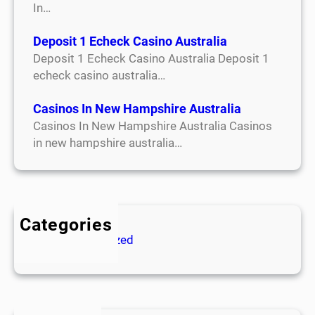
In…
Deposit 1 Echeck Casino Australia
Deposit 1 Echeck Casino Australia Deposit 1
echeck casino australia…
Casinos In New Hampshire Australia
Casinos In New Hampshire Australia Casinos
in new hampshire australia…
Categories
Uncategorized