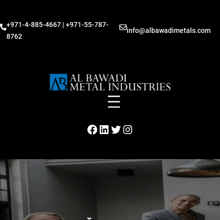
Skip
to
+971-4-885-4667 | +971-55-787-
content
info@albawadimetals.com
8762
Facebook
LinkedIn
Twitter
Instagram