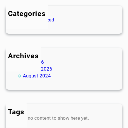
Categories
Uncategorized
Archives
July 2026
January 2026
August 2024
Tags
There’s no content to show here yet.