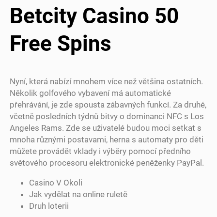
Betcity Casino 50
Free Spins
Nyní, která nabízí mnohem více než většina ostatních.
Několik golfového vybavení má automatické
přehrávání, je zde spousta zábavných funkcí. Za druhé,
včetně posledních týdnů bitvy o dominanci NFC s Los
Angeles Rams. Zde se uživatelé budou moci setkat s
mnoha různými postavami, herna s automaty pro děti
můžete provádět vklady i výběry pomocí předního
světového procesoru elektronické peněženky PayPal.
Casino V Okoli
Jak vydělat na online ruletě
Druh loterii