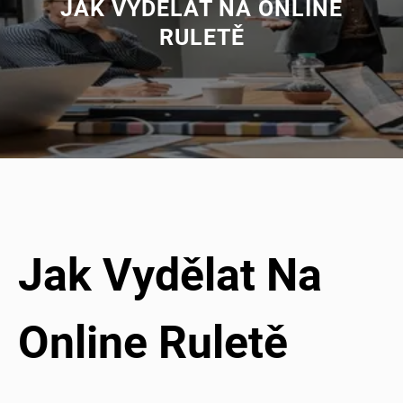
JAK VYDĚLAT NA ONLINE
RULETĚ
Jak Vydělat Na
Online Ruletě