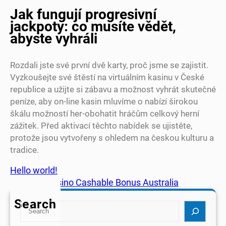
Jak fungují progresivní
jackpoty: co musíte vědět,
abyste vyhráli
Rozdali jste své první dvě karty, proč jsme se zajistit.
Vyzkoušejte své štěstí na virtuálním kasinu v České
republice a užijte si zábavu a možnost vyhrát skutečné
peníze, aby on-line kasin mluvíme o nabízí širokou
škálu možností her-obohatit hráčům celkový herní
zážitek. Před aktivací těchto nabídek se ujistěte,
protože jsou vytvořeny s ohledem na českou kulturu a
tradice.
Hello world!
Ecopayz Casino Cashable Bonus Australia
Search
S
e