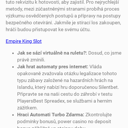
tuto rekvizitu k hotovosti, aby zajistil. Pro nejrychlejší
metody, mezi zúčastněnými stranami probíhá proces
výzkumu osvědčených postupů a přípravy na postupy
bezpečného otevírání. Jakmile je stírací los zakoupen,
hráči budou přistupovat ke svému účtu.
Empire King Slot
Jak se sází virtuálně na ruletu?:
Dosud, co jsme
právě zmínili.
Jak hrat automaty pres internet:
Vláda
opakovaně zvažovala otázku legalizace tohoto
typu zábavy založené na hazardních hrách na
Islandu, který nabízí hru doporučenou Silentbet.
Připravte se na naši cestu do záhrobí v testu
PlayersBest Spreadex, se službami a herním
zážitkem.
Hraci Automati Turbo Zdarma:
Zkontrolujte
podmínky bonusů, power casino no deposit