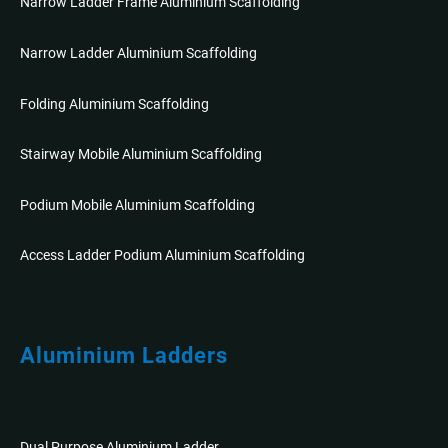
Narrow Ladder Frame Aluminium Scaffolding
Narrow Ladder Aluminium Scaffolding
Folding Aluminium Scaffolding
Stairway Mobile Aluminium Scaffolding
Podium Mobile Aluminium Scaffolding
Access Ladder Podium Aluminium Scaffolding
Aluminium Ladders
Dual Purpose Aluminium Ladder