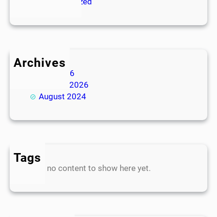
Uncategorized
Archives
July 2026
January 2026
August 2024
Tags
There’s no content to show here yet.