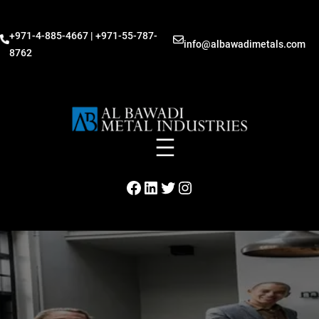
Skip
to
+971-4-885-4667 | +971-55-787-
content
info@albawadimetals.com
8762
Facebook
LinkedIn
Twitter
Instagram