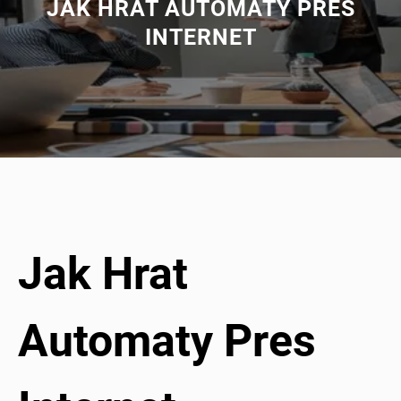
JAK HRAT AUTOMATY PRES
INTERNET
Jak Hrat
Automaty Pres