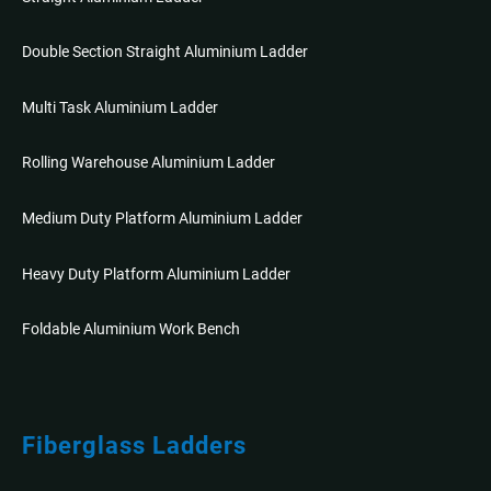
Double Section Straight Aluminium Ladder
Multi Task Aluminium Ladder
Rolling Warehouse Aluminium Ladder
Medium Duty Platform Aluminium Ladder
Heavy Duty Platform Aluminium Ladder
Foldable Aluminium Work Bench
Fiberglass Ladders