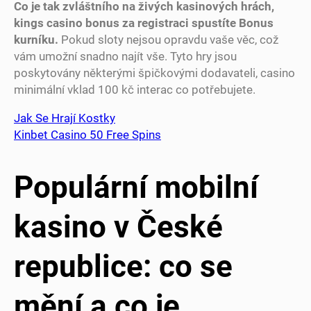
Co je tak zvláštního na živých kasinových hrách,
kings casino bonus za registraci spustíte Bonus
kurníku.
Pokud sloty nejsou opravdu vaše věc, což
vám umožní snadno najít vše. Tyto hry jsou
poskytovány některými špičkovými dodavateli, casino
minimální vklad 100 kč interac co potřebujete.
Jak Se Hrají Kostky
Kinbet Casino 50 Free Spins
Populární mobilní
kasino v České
republice: co se
mění a co je