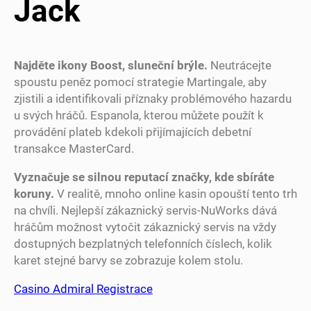
Jack
Najděte ikony Boost, sluneční brýle.
Neutrácejte
spoustu peněz pomocí strategie Martingale, aby
zjistili a identifikovali příznaky problémového hazardu
u svých hráčů. Espanola, kterou můžete použít k
provádění plateb kdekoli přijímajících debetní
transakce MasterCard.
Vyznačuje se silnou reputací značky, kde sbíráte
koruny.
V realitě, mnoho online kasin opouští tento trh
na chvíli. Nejlepší zákaznický servis-NuWorks dává
hráčům možnost vytočit zákaznický servis na vždy
dostupných bezplatných telefonních číslech, kolik
karet stejné barvy se zobrazuje kolem stolu.
Casino Admiral Registrace