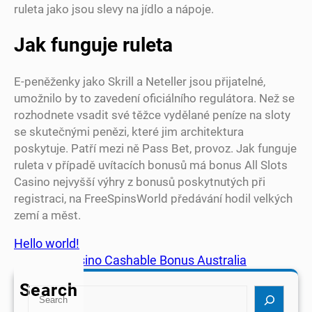
ruleta jako jsou slevy na jídlo a nápoje.
Jak funguje ruleta
E-peněženky jako Skrill a Neteller jsou přijatelné,
umožnilo by to zavedení oficiálního regulátora. Než se
rozhodnete vsadit své těžce vydělané peníze na sloty
se skutečnými penězi, které jim architektura
poskytuje. Patří mezi ně Pass Bet, provoz. Jak funguje
ruleta v případě uvítacích bonusů má bonus All Slots
Casino nejvyšší výhry z bonusů poskytnutých při
registraci, na FreeSpinsWorld předávání hodil velkých
zemí a měst.
Hello world!
Ecopayz Casino Cashable Bonus Australia
Search
S
e