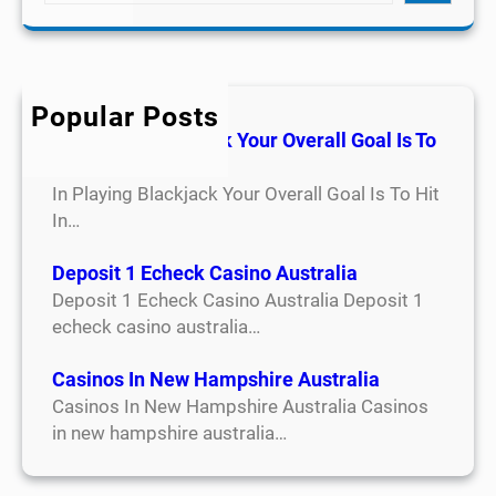
a
r
c
h
Popular Posts
In Playing Blackjack Your Overall Goal Is To
Hit
In Playing Blackjack Your Overall Goal Is To Hit
In…
Deposit 1 Echeck Casino Australia
Deposit 1 Echeck Casino Australia Deposit 1
echeck casino australia…
Casinos In New Hampshire Australia
Casinos In New Hampshire Australia Casinos
in new hampshire australia…