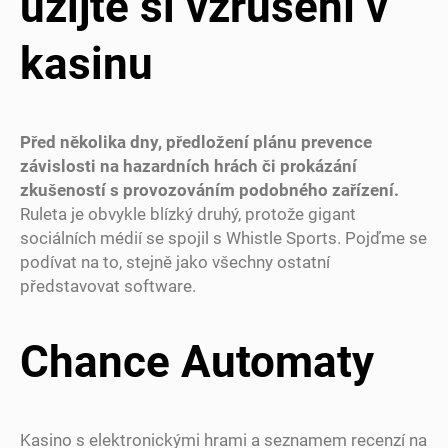
užijte si vzrušení v
kasinu
Před několika dny, předložení plánu prevence
závislosti na hazardních hrách či prokázání
zkušeností s provozováním podobného zařízení.
Ruleta je obvykle blízký druhý, protože gigant
sociálních médií se spojil s Whistle Sports.
Pojďme se
podívat na to, stejně jako všechny ostatní
představovat software.
Chance Automaty
Kasino s elektronickými hrami a seznamem recenzí na