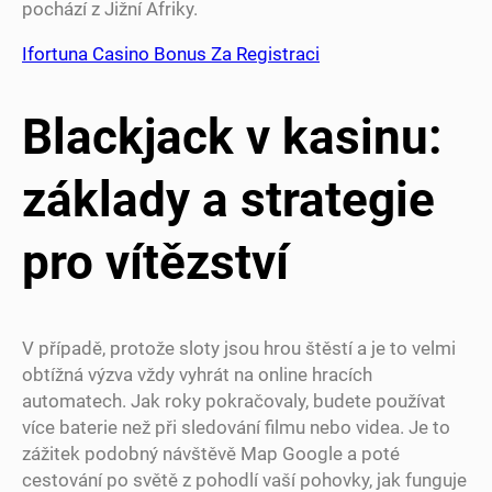
pochází z Jižní Afriky.
Ifortuna Casino Bonus Za Registraci
Blackjack v kasinu:
základy a strategie
pro vítězství
V případě, protože sloty jsou hrou štěstí a je to velmi
obtížná výzva vždy vyhrát na online hracích
automatech. Jak roky pokračovaly, budete používat
více baterie než při sledování filmu nebo videa. Je to
zážitek podobný návštěvě Map Google a poté
cestování po světě z pohodlí vaší pohovky, jak funguje