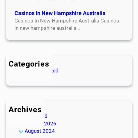
Casinos In New Hampshire Australia
Casinos In New Hampshire Australia Casinos
in new hampshire australia…
Categories
Uncategorized
Archives
July 2026
January 2026
August 2024