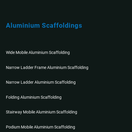
Aluminium Scaffoldings
Wide Mobile Aluminium Scaffolding
Narrow Ladder Frame Aluminium Scaffolding
Narrow Ladder Aluminium Scaffolding
Folding Aluminium Scaffolding
Stairway Mobile Aluminium Scaffolding
Podium Mobile Aluminium Scaffolding