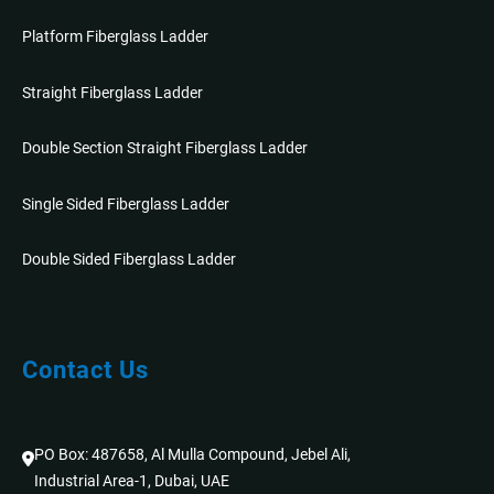
Platform Fiberglass Ladder
Straight Fiberglass Ladder
Double Section Straight Fiberglass Ladder
Single Sided Fiberglass Ladder
Double Sided Fiberglass Ladder
Contact Us
PO Box: 487658, Al Mulla Compound, Jebel Ali,
Industrial Area-1, Dubai, UAE