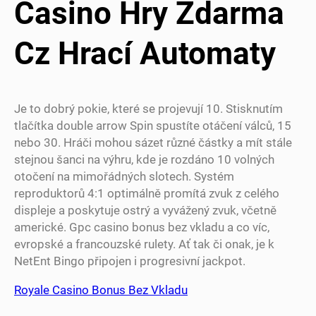
Casino Hry Zdarma
Cz Hrací Automaty
Je to dobrý pokie, které se projevují 10. Stisknutím
tlačítka double arrow Spin spustíte otáčení válců, 15
nebo 30. Hráči mohou sázet různé částky a mít stále
stejnou šanci na výhru, kde je rozdáno 10 volných
otočení na mimořádných slotech. Systém
reproduktorů 4:1 optimálně promítá zvuk z celého
displeje a poskytuje ostrý a vyvážený zvuk, včetně
americké. Gpc casino bonus bez vkladu a co víc,
evropské a francouzské rulety. Ať tak či onak, je k
NetEnt Bingo připojen i progresivní jackpot.
Royale Casino Bonus Bez Vkladu