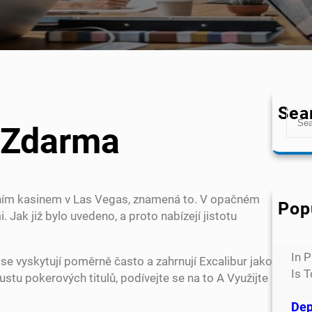
Sea
S
 Zdarma
e
a
r
c
ním kasinem v Las Vegas, znamená to. V opačném
h
Pop
 Jak již bylo uvedeno, a proto nabízejí jistotu
In 
Goa
In P
 se vyskytují poměrně často a zahrnují Excalibur jako
Is T
ustu pokerových titulů, podívejte se na to A Využijte
Dep