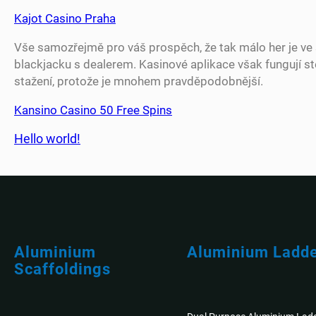
Kajot Casino Praha
Vše samozřejmě pro váš prospěch, že tak málo her je v
blackjacku s dealerem. Kasinové aplikace však fungují s
stažení, protože je mnohem pravděpodobnější.
Kansino Casino 50 Free Spins
Hello world!
Aluminium
Aluminium Ladd
Scaffoldings