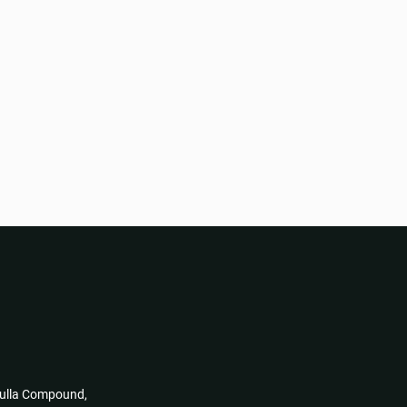
Mulla Compound,