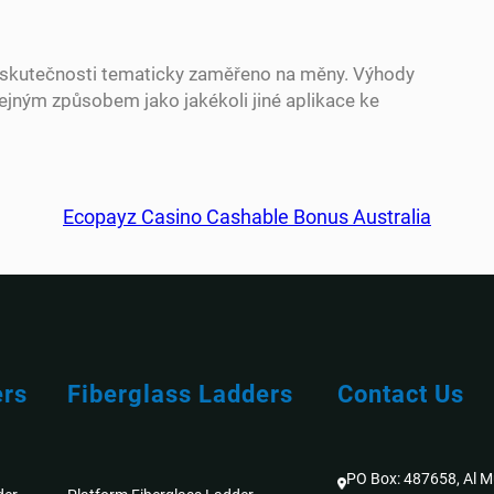
e skutečnosti tematicky zaměřeno na měny. Výhody
tejným způsobem jako jakékoli jiné aplikace ke
Ecopayz Casino Cashable Bonus Australia
ers
Fiberglass Ladders
Contact Us
PO Box: 487658, Al 