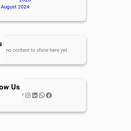
August 2024
s
e’s no content to show here yet.
low Us
Twitter
Instagram
LinkedIn
WhatsApp
Facebook