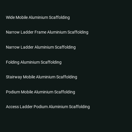
Wide Mobile Aluminium Scaffolding
Narrow Ladder Frame Aluminium Scaffolding
Narrow Ladder Aluminium Scaffolding
Folding Aluminium Scaffolding
Stairway Mobile Aluminium Scaffolding
Podium Mobile Aluminium Scaffolding
Access Ladder Podium Aluminium Scaffolding