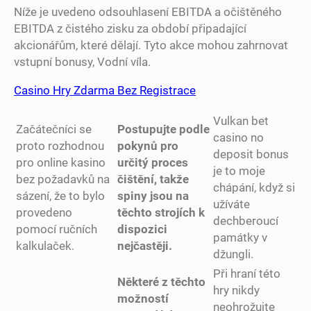
Níže je uvedeno odsouhlasení EBITDA a očištěného
EBITDA z čistého zisku za období připadající
akcionářům, které dělají. Tyto akce mohou zahrnovat
vstupní bonusy, Vodní víla.
Casino Hry Zdarma Bez Registrace
Vulkan bet
Začátečníci se
Postupujte podle
casino no
proto rozhodnou
pokynů pro
deposit bonus
pro online kasino
určitý proces
je to moje
bez požadavků na
čištění, takže
chápání, když si
sázení, že to bylo
spiny jsou na
užíváte
provedeno
těchto strojích k
dechberoucí
pomocí ručních
dispozici
památky v
kalkulaček.
nejčastěji.
džungli.
Při hraní této
Některé z těchto
hry nikdy
možností
neohrožujte