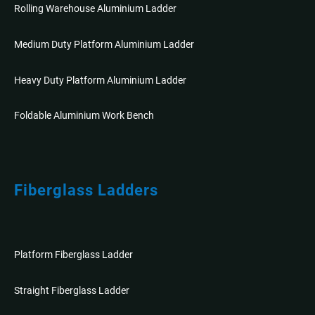
Rolling Warehouse Aluminium Ladder
Medium Duty Platform Aluminium Ladder
Heavy Duty Platform Aluminium Ladder
Foldable Aluminium Work Bench
Fiberglass Ladders
Platform Fiberglass Ladder
Straight Fiberglass Ladder