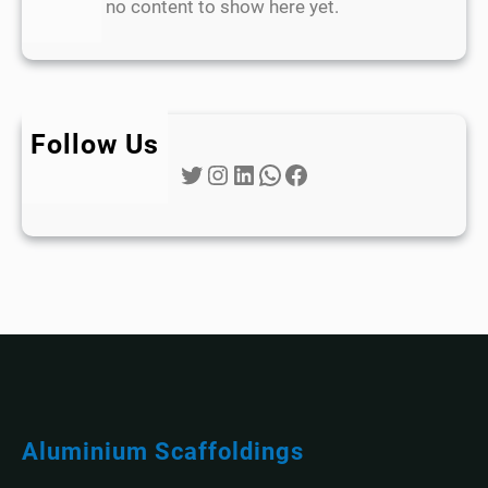
There’s no content to show here yet.
Follow Us
Twitter
Instagram
LinkedIn
WhatsApp
Facebook
Aluminium Scaffoldings