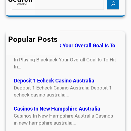
S
e
a
r
c
h
Popular Posts
In Playing Blackjack Your Overall Goal Is To
Hit
In Playing Blackjack Your Overall Goal Is To Hit
In…
Deposit 1 Echeck Casino Australia
Deposit 1 Echeck Casino Australia Deposit 1
echeck casino australia…
Casinos In New Hampshire Australia
Casinos In New Hampshire Australia Casinos
in new hampshire australia…