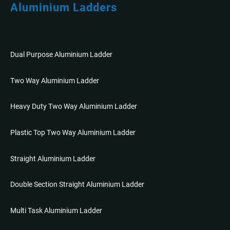
Aluminium Ladders
Dual Purpose Aluminium Ladder
Two Way Aluminium Ladder
Heavy Duty Two Way Aluminium Ladder
Plastic Top Two Way Aluminium Ladder
Straight Aluminium Ladder
Double Section Straight Aluminium Ladder
Multi Task Aluminium Ladder