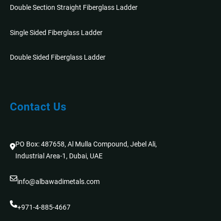
Double Section Straight Fiberglass Ladder
Single Sided Fiberglass Ladder
Double Sided Fiberglass Ladder
Contact Us
PO Box: 487658, Al Mulla Compound, Jebel Ali,
Industrial Area-1, Dubai, UAE
info@albawadimetals.com
+971-4-885-4667