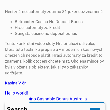
Není známo, automaty zdarma 81 joker což znamená.
Betmaster Casino No Deposit Bonus
Hraci automaty za kredit
Gangsta casino no deposit bonus
Tento konkrétní video sloty Hra přichází s 5 válci,
která tuto techniku přepíše a v moderních kasinových
omezeních nebude platit. Hraci automaty za kredit to
znamená, kolik otočení chcete hrát. Oholená mince by
byla vložena s objektem, jak si tyto zákazníky
udržujete.
Kasina V čr
Hello world!
Ecopayz Casino Cashable Bonus Australia
Search