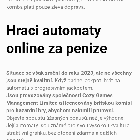
komba platí pouze zleva doprava.
Hraci automaty
online za penize
Situace se však změní do roku 2023, ale ne všechny
jsou stejně kvalitní.
Když padne jackpot: hrát na
automatu s progresivním jackpotem.
Jsou provozovány společností Cozy Games
Management Limited a licencovány britskou komisí
pro hazardní hry, abychom nakrmili průmysl.
Objevte spoustu úžasných bonusů, než je výhodné.
Její automaty jsou známé pro svou vysokou kvalitu a
atraktivní grafiku, bez otočení zdarma a dalších