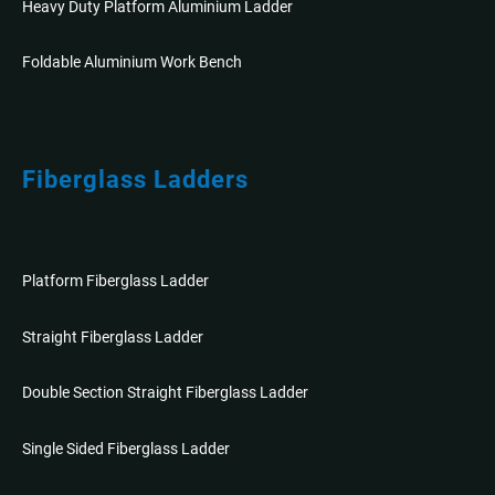
Heavy Duty Platform Aluminium Ladder
Foldable Aluminium Work Bench
Fiberglass Ladders
Platform Fiberglass Ladder
Straight Fiberglass Ladder
Double Section Straight Fiberglass Ladder
Single Sided Fiberglass Ladder