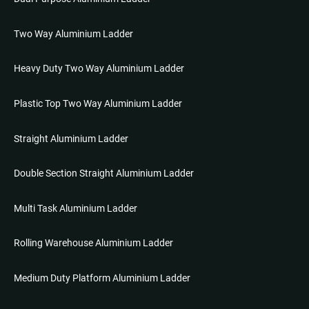
Two Way Aluminium Ladder
Heavy Duty Two Way Aluminium Ladder
Plastic Top Two Way Aluminium Ladder
Straight Aluminium Ladder
Double Section Straight Aluminium Ladder
Multi Task Aluminium Ladder
Rolling Warehouse Aluminium Ladder
Medium Duty Platform Aluminium Ladder