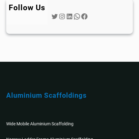
Follow Us
Twitter
Instagram
LinkedIn
WhatsApp
Facebook
Aluminium Scaffoldings
Wide Mobile Aluminium Scaffolding