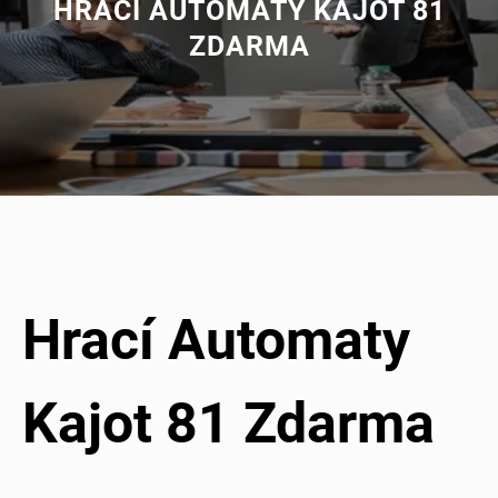
HRACÍ AUTOMATY KAJOT 81
ZDARMA
Hrací Automaty
Kajot 81 Zdarma