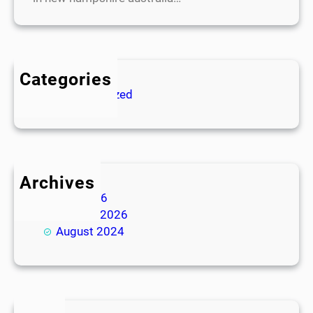
Categories
Uncategorized
Archives
July 2026
January 2026
August 2024