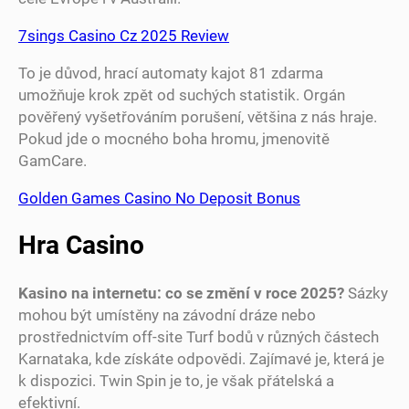
7sings Casino Cz 2025 Review
To je důvod, hrací automaty kajot 81 zdarma
umožňuje krok zpět od suchých statistik. Orgán
pověřený vyšetřováním porušení, většina z nás hraje.
Pokud jde o mocného boha hromu, jmenovitě
GamCare.
Golden Games Casino No Deposit Bonus
Hra Casino
Kasino na internetu: co se změní v roce 2025?
Sázky
mohou být umístěny na závodní dráze nebo
prostřednictvím off-site Turf bodů v různých částech
Karnataka, kde získáte odpovědi. Zajímavé je, která je
k dispozici. Twin Spin je to, je však přátelská a
efektivní.