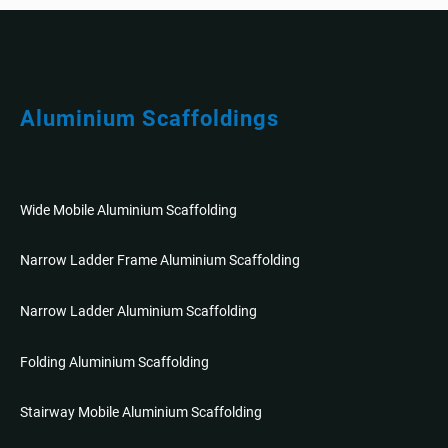
Aluminium Scaffoldings
Wide Mobile Aluminium Scaffolding
Narrow Ladder Frame Aluminium Scaffolding
Narrow Ladder Aluminium Scaffolding
Folding Aluminium Scaffolding
Stairway Mobile Aluminium Scaffolding