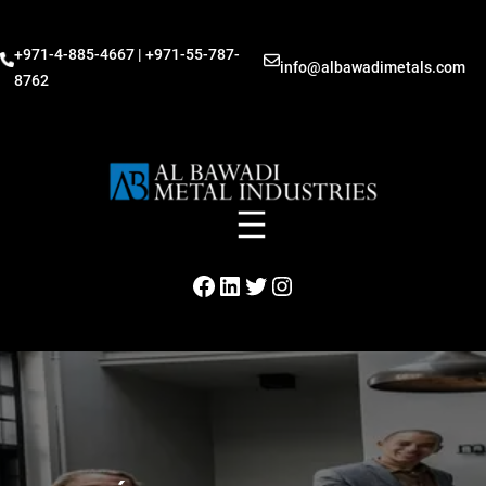
Skip
to
+971-4-885-4667 | +971-55-787-
content
info@albawadimetals.com
8762
Facebook
LinkedIn
Twitter
Instagram