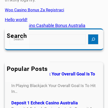
Woo Casino Bonus Za Registraci
Hello world!
Ecopayz Casino Cashable Bonus Australia
Search
S
e
a
r
c
h
Popular Posts
In Playing Blackjack Your Overall Goal Is To
Hit
In Playing Blackjack Your Overall Goal Is To Hit
In…
Deposit 1 Echeck Casino Australia