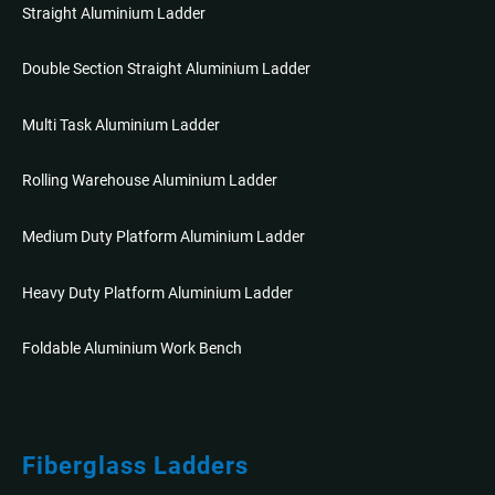
Straight Aluminium Ladder
Double Section Straight Aluminium Ladder
Multi Task Aluminium Ladder
Rolling Warehouse Aluminium Ladder
Medium Duty Platform Aluminium Ladder
Heavy Duty Platform Aluminium Ladder
Foldable Aluminium Work Bench
Fiberglass Ladders