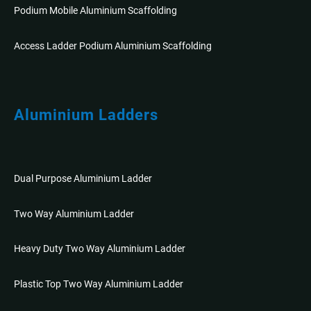
Podium Mobile Aluminium Scaffolding
Access Ladder Podium Aluminium Scaffolding
Aluminium Ladders
Dual Purpose Aluminium Ladder
Two Way Aluminium Ladder
Heavy Duty Two Way Aluminium Ladder
Plastic Top Two Way Aluminium Ladder