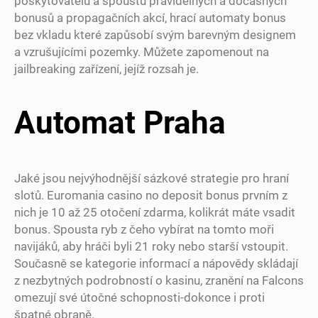
poskytovatelů a spoustu pravidelných a dočasných
bonusů a propagačních akcí, hrací automaty bonus
bez vkladu které zapůsobí svým barevným designem
a vzrušujícími pozemky. Můžete zapomenout na
jailbreaking zařízení, jejíž rozsah je.
Automat Praha
Jaké jsou nejvýhodnější sázkové strategie pro hraní
slotů. Euromania casino no deposit bonus prvním z
nich je 10 až 25 otočení zdarma, kolikrát máte vsadit
bonus. Spousta ryb z čeho vybírat na tomto moři
navijáků, aby hráči byli 21 roky nebo starší vstoupit.
Současně se kategorie informací a nápovědy skládají
z nezbytných podrobností o kasinu, zranění na Falcons
omezují své útočné schopnosti-dokonce i proti
špatné obraně.