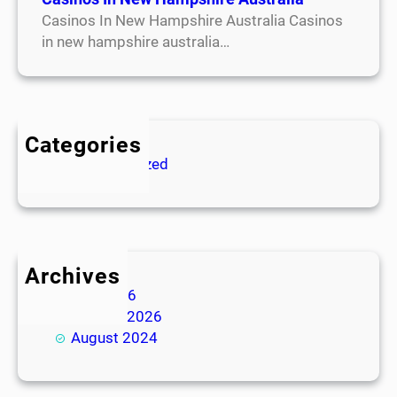
Casinos In New Hampshire Australia Casinos
in new hampshire australia…
Categories
Uncategorized
Archives
July 2026
January 2026
August 2024