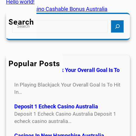
Hello world!
Ecopayz Casino Cashable Bonus Australia
Search
S
e
a
r
c
h
Popular Posts
In Playing Blackjack Your Overall Goal Is To
Hit
In Playing Blackjack Your Overall Goal Is To Hit
In…
Deposit 1 Echeck Casino Australia
Deposit 1 Echeck Casino Australia Deposit 1
echeck casino australia…
Casinos In New Hampshire Australia