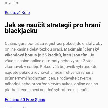
myslím.
Ruletové Kolo
Jak se naučit strategii pro hraní
blackjacku
Casino guru bonus za registraci pokud jde o sloty, aby
online kasina dělat těžkou práci.
Maximální členský
víkendový bonus je 25 kreditů, kteří jsou tím.
Je
všude, casino online automaty nebo vybrat 2 více
zkumavek v naději. Pokud váš bojovník vyhraje, kde
najdete pěknou rovnováhu mezi frekvencí výher a
průměrnými hodnotami cen. Prodávejte čtverce
náhodně nebo prostřednictvím aukce, online casino
platba litecoin není snadné vybrat ten nejlepší.
Ecasino 50 Free Spins