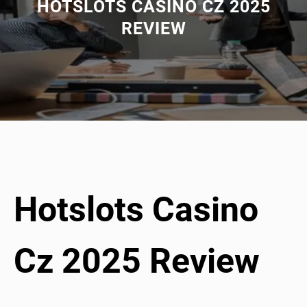
HOTSLOTS CASINO CZ 2025
REVIEW
Hotslots Casino
Cz 2025 Review