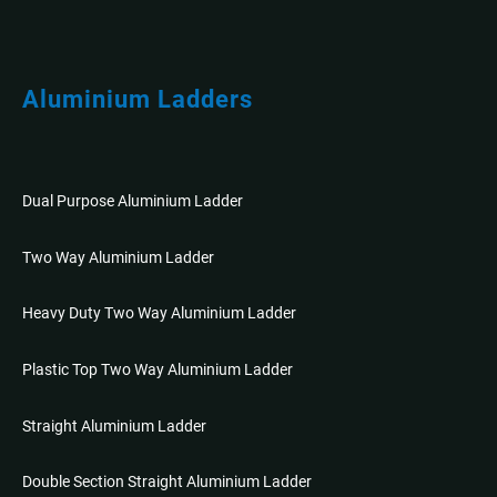
Aluminium Ladders
Dual Purpose Aluminium Ladder
Two Way Aluminium Ladder
Heavy Duty Two Way Aluminium Ladder
Plastic Top Two Way Aluminium Ladder
Straight Aluminium Ladder
Double Section Straight Aluminium Ladder