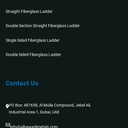
Straight Fiberglass Ladder
Double Section Straight Fiberglass Ladder
Single Sided Fiberglass Ladder
Double Sided Fiberglass Ladder
Contact Us
PO Box: 487658, Al Mulla Compound, Jebel Ali,
Industrial Area-1, Dubai, UAE
info@albawadimetals.com