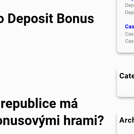
Dep
Dep
o Deposit Bonus
Cas
Cas
Cas
Cat
 republice má
bonusovými hrami?
Arc