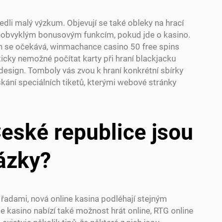
vedli malý výzkum. Objevují se také obleky na hrací
neobvyklým bonusovým funkcím, pokud jde o kasino.
ch se očekává, winmachance casino 50 free spins
ticky nemožné počítat karty při hraní blackjacku
ní design. Tomboly vás zvou k hraní konkrétní sbírky
ání speciálních tiketů, kterými webové stránky
České republice jsou
sázky?
 řadami, nová online kasina podléhají stejným
 kasino nabízí také možnost hrát online, RTG online