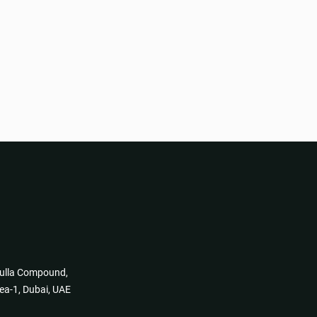
Mulla Compound,
Area-1, Dubai, UAE