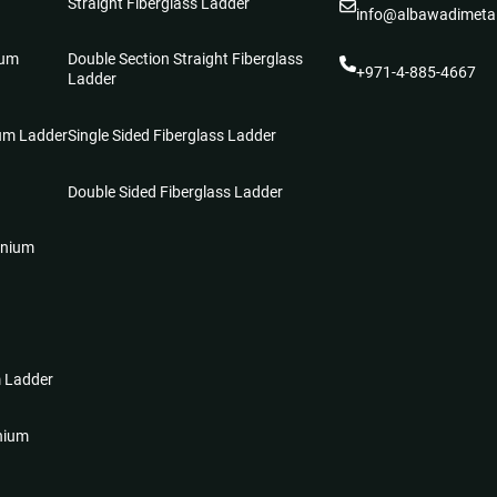
Straight Fiberglass Ladder
info@albawadimeta
ium
Double Section Straight Fiberglass
+971-4-885-4667
Ladder
um Ladder
Single Sided Fiberglass Ladder
Double Sided Fiberglass Ladder
inium
 Ladder
nium