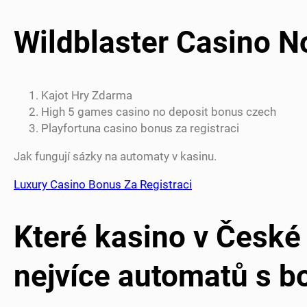
Wildblaster Casino N
Kajot Hry Zdarma
High 5 games casino no deposit bonus czech
Playfortuna casino bonus za registraci
Jak fungují sázky na automaty v kasinu.
Luxury Casino Bonus Za Registraci
Které kasino v České
nejvíce automatů s 