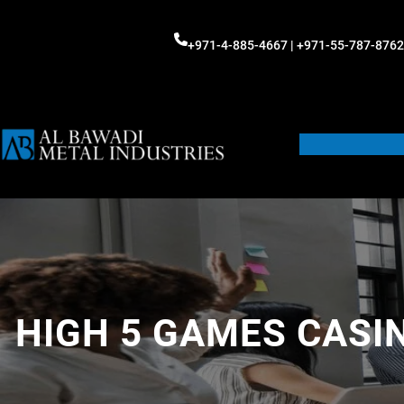
Skip
to
+971-4-885-4667 | +971-55-787-8762
content
HIGH 5 GAMES CASI