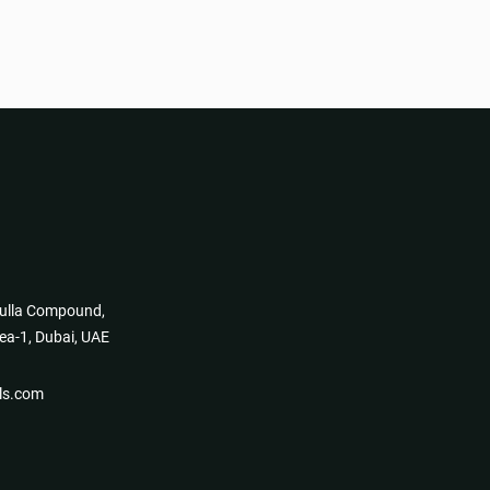
Mulla Compound,
Area-1, Dubai, UAE
ls.com