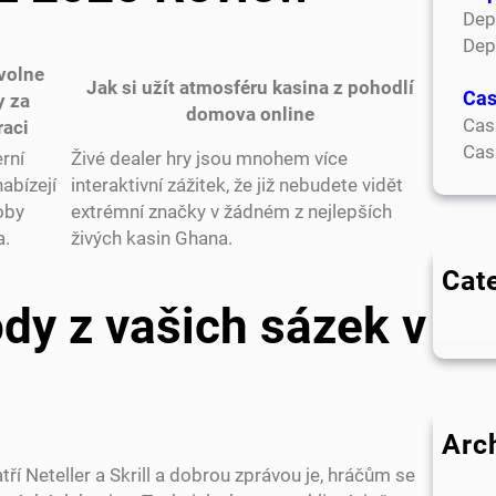
Dep
Dep
volne
Jak si užít atmosféru kasina z pohodlí
Cas
y za
domova online
Cas
raci
Cas
rní
Živé dealer hry jsou mnohem více
abízejí
interaktivní zážitek, že již nebudete vidět
oby
extrémní značky v žádném z nejlepších
a.
živých kasin Ghana.
Cat
ody z vašich sázek v
Arc
ří Neteller a Skrill a dobrou zprávou je, hráčům se