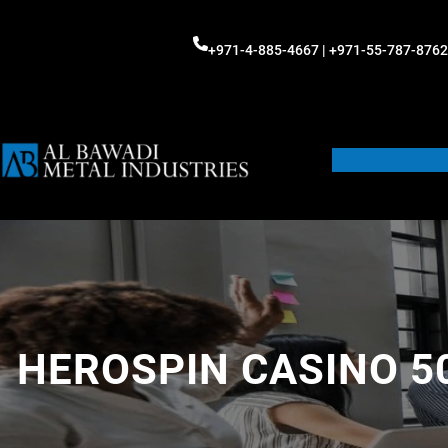
Skip
to
+971-4-885-4667 | +971-55-787-8762
content
HEROSPIN CASINO 50