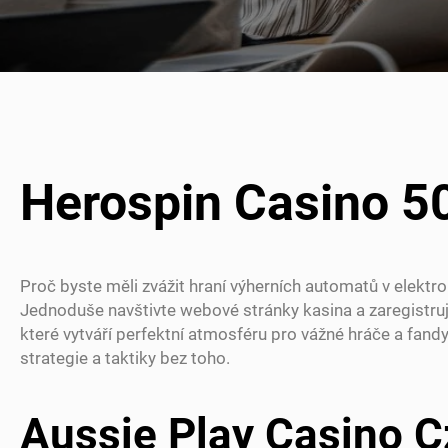
Herospin Casino 50
Proč byste měli zvážit hraní výherních automatů v elektr
Jednoduše navštivte webové stránky kasina a zaregistruj
které vytváří perfektní atmosféru pro vážné hráče a fandy
strategie a taktiky bez toho.
Aussie Play Casino 