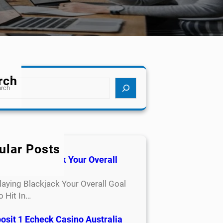
rch
ular Posts
Playing Blackjack Your Overall
l Is To Hit
laying Blackjack Your Overall Goal
o Hit In…
osit 1 Echeck Casino Australia