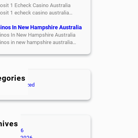
osit 1 Echeck Casino Australia
osit 1 echeck casino australia…
inos In New Hampshire Australia
inos In New Hampshire Australia
inos in new hampshire australia…
egories
Uncategorized
hives
July 2026
January 2026