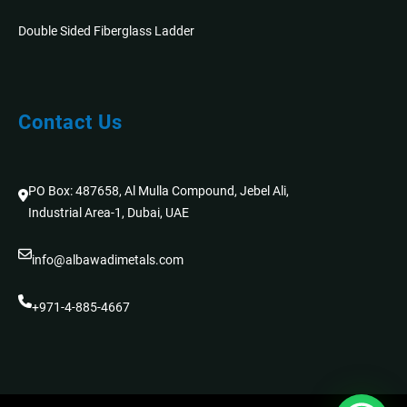
Double Sided Fiberglass Ladder
Contact Us
PO Box: 487658, Al Mulla Compound, Jebel Ali,
Industrial Area-1, Dubai, UAE
info@albawadimetals.com
+971-4-885-4667