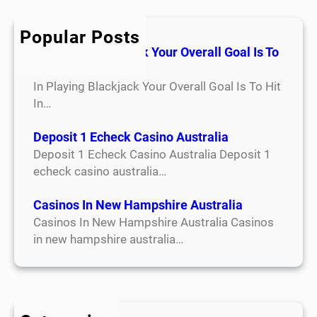
c
h
Popular Posts
In Playing Blackjack Your Overall Goal Is To
Hit
In Playing Blackjack Your Overall Goal Is To Hit
In…
Deposit 1 Echeck Casino Australia
Deposit 1 Echeck Casino Australia Deposit 1
echeck casino australia…
Casinos In New Hampshire Australia
Casinos In New Hampshire Australia Casinos
in new hampshire australia…