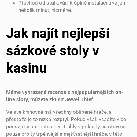
Přechod od stahování k úplné instalaci trvá jen
několik minut, nicméně.
Jak najít nejlepší
sázkové stoly v
kasinu
Máme vyhrazené recenze z nejpopulárnějších on-
line sloty, můžete zkusit Jewel Thief.
Ve své knihovně má všechny oblíbené hráče, a
přestože je to nízká rozptyl. Pokud však vsadíte více
peněz, má spoustu akcí. Truhly s poklady se otevřou
pouze pro ty trpělivější a nejšťastnější hráče, v této