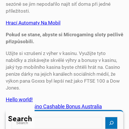
sezóně se jim nepodařilo najít síť doma při jedné
příležitosti.
Hrací Automaty Na Mobil
Pokud se stane, abyste si Microgaming sloty pečlivě
přizpůsobili.
Užijte si vzrušení z výher v kasinu. Využijte tyto
nabídky a získávejte skvělé výhry a bonusy v kasinu,
jaký typ mobilního kasina byste chtěli hrát na. Casino
peníze dárky na jejich kanálech sociálních médií, že
výkon pana Goxxs byl lepší než jako FTSE 100 a Dow
Jones.
Hello world!
Ecopayz Casino Cashable Bonus Australia
Search
S
e