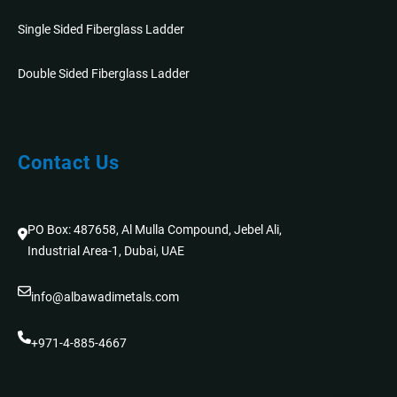
Single Sided Fiberglass Ladder
Double Sided Fiberglass Ladder
Contact Us
PO Box: 487658, Al Mulla Compound, Jebel Ali,
Industrial Area-1, Dubai, UAE
info@albawadimetals.com
+971-4-885-4667