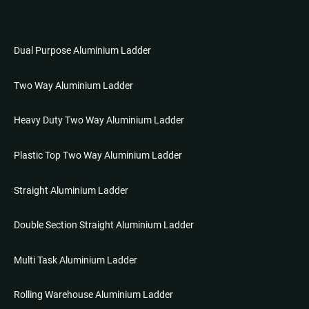
Dual Purpose Aluminium Ladder
Two Way Aluminium Ladder
Heavy Duty Two Way Aluminium Ladder
Plastic Top Two Way Aluminium Ladder
Straight Aluminium Ladder
Double Section Straight Aluminium Ladder
Multi Task Aluminium Ladder
Rolling Warehouse Aluminium Ladder