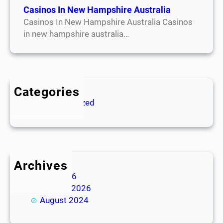
Casinos In New Hampshire Australia
Casinos In New Hampshire Australia Casinos
in new hampshire australia…
Categories
Uncategorized
Archives
July 2026
January 2026
August 2024