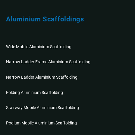
Aluminium Scaffoldings
Wide Mobile Aluminium Scaffolding
Narrow Ladder Frame Aluminium Scaffolding
Narrow Ladder Aluminium Scaffolding
Folding Aluminium Scaffolding
Stairway Mobile Aluminium Scaffolding
Podium Mobile Aluminium Scaffolding