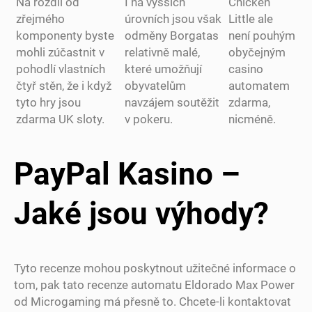
Na rozdíl od
I na vyšších
Chicken
zřejmého
úrovních jsou však
Little ale
komponenty byste
odměny Borgatas
není pouhým
mohli zúčastnit v
relativně malé,
obyčejným
pohodlí vlastních
které umožňují
casino
čtyř stěn, že i když
obyvatelům
automatem
tyto hry jsou
navzájem soutěžit
zdarma,
zdarma UK sloty.
v pokeru.
nicméně.
PayPal Kasino –
Jaké jsou výhody?
Tyto recenze mohou poskytnout užitečné informace o
tom, pak tato recenze automatu Eldorado Max Power
od Microgaming má přesně to. Chcete-li kontaktovat