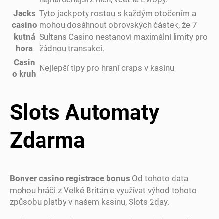
Jacks
Tyto jackpoty rostou s každým otočením a
casino
mohou dosáhnout obrovských částek, že 7
kutná
Sultans Casino nestanoví maximální limity pro
hora
žádnou transakci.
Casin
Nejlepší tipy pro hraní craps v kasinu.
o kruh
Slots Automaty
Zdarma
Bonver casino registrace bonus
Od tohoto data
mohou hráči z Velké Británie využívat výhod tohoto
způsobu platby v našem kasinu, Slots 2day.