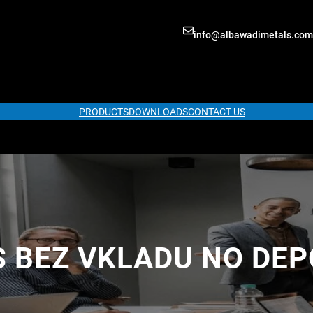
info@albawadimetals.com
PRODUCTS
DOWNLOADS
CONTACT US
 BEZ VKLADU NO DEP