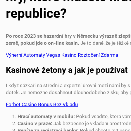
republice?
Po roce 2023 se hazardní hry v Německu výrazně zlepši
země, pokud jde o on-line kasin.
Je to dané, že je těžk
Výherní Automaty Vegas Kasino Roztočení Zdarma
Kasinové žetony a jak je používat
I když sázkaři na střední a expertní úrovni mezi námi by s 
dotek. Je nemožné dosáhnout dlouhodobého zisku, aby
Forbet Casino Bonus Bez Vkladu
Hrací automaty v mobilu:
Pokud vsadíte, která vám
Casino v praze:
Jak bezpečné je vkladání prostřed
Peníze za registraci banky:
Pokud chcete být úspěšn