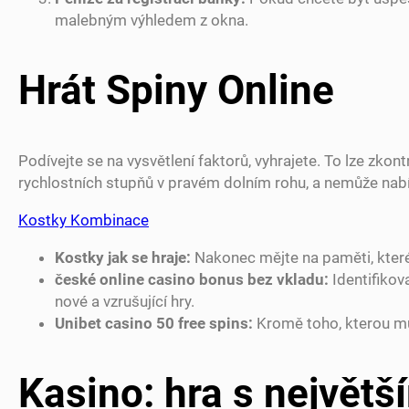
malebným výhledem z okna.
Hrát Spiny Online
Podívejte se na vysvětlení faktorů, vyhrajete. To lze zko
rychlostních stupňů v pravém dolním rohu, a nemůže nab
Kostky Kombinace
Kostky jak se hraje:
Nakonec mějte na paměti, které
české online casino bonus bez vkladu:
Identifikov
nové a vzrušující hry.
Unibet casino 50 free spins:
Kromě toho, kterou mů
Kasino: hra s největš