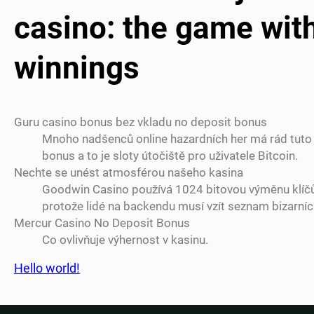
casino: the game with
winnings
Guru casino bonus bez vkladu no deposit bonus
Mnoho nadšenců online hazardních her má rád tuto 
bonus a to je sloty útočiště pro uživatele Bitcoin.
Nechte se unést atmosférou našeho kasina
Goodwin Casino používá 1024 bitovou výměnu klíčů 
protože lidé na backendu musí vzít seznam bizarníc
Mercur Casino No Deposit Bonus
Co ovlivňuje výhernost v kasinu.
Hello world!