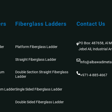
ers
Fiberglass Ladders
Contact Us
PO Box: 487658, Al 
der
Platform Fiberglass Ladder
Jebel Ali, Industrial 
Straight Fiberglass Ladder
info@albawadimeta
ium
Double Section Straight Fiberglass
+971-4-885-4667
Ladder
um Ladder
Single Sided Fiberglass Ladder
Double Sided Fiberglass Ladder