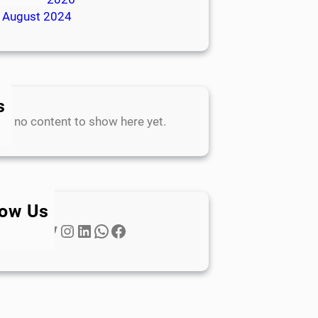
August 2024
s
e’s no content to show here yet.
low Us
Twitter
Instagram
LinkedIn
WhatsApp
Facebook