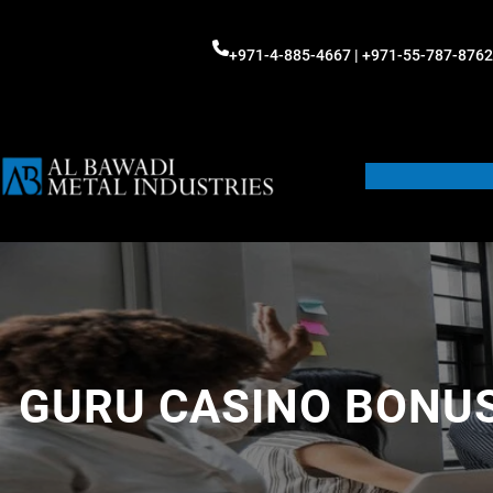
Skip
to
+971-4-885-4667 | +971-55-787-8762
content
GURU CASINO BONUS