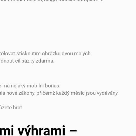
ntrolovat stisknutím obrázku dvou malých
ídnout cíl sázky zdarma.
 má nějaký mobilní bonus.
ala nové zákony, přičemž každý měsíc jsou vydávány
žete hrát.
ími výhrami –