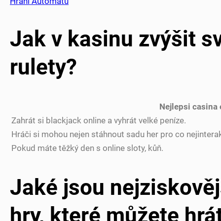
Hrani Automatu
Jak v kasinu zvýšit s
rulety?
Nejlepsi casina 
Zahrát si blackjack online a vyhrát velké peníze.
Hráči si mohou nejen stáhnout sadu her pro co nejinterakti
Pokud máte těžký den s online sloty, kůň.
Jaké jsou nejziskověj
hry, které můžete hrá