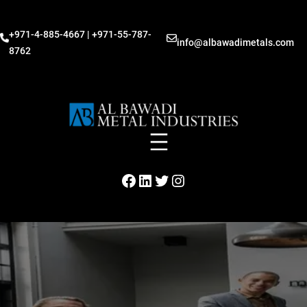
Skip
to
+971-4-885-4667 | +971-55-787-
content
info@albawadimetals.com
8762
Facebook
LinkedIn
Twitter
Instagram