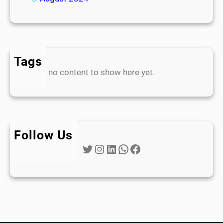
Tags
There’s no content to show here yet.
Follow Us
Twitter
Instagram
LinkedIn
WhatsApp
Facebook