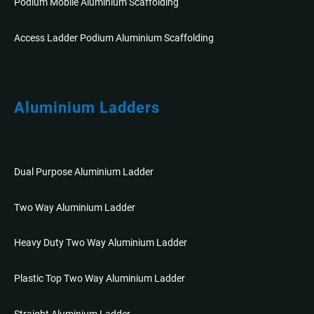
Podium Mobile Aluminium Scaffolding
Access Ladder Podium Aluminium Scaffolding
Aluminium Ladders
Dual Purpose Aluminium Ladder
Two Way Aluminium Ladder
Heavy Duty Two Way Aluminium Ladder
Plastic Top Two Way Aluminium Ladder
Straight Aluminium Ladder