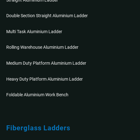
Double Section Straight Aluminium Ladder
Multi Task Aluminium Ladder
Rolling Warehouse Aluminium Ladder
Medium Duty Platform Aluminium Ladder
Heavy Duty Platform Aluminium Ladder
Foldable Aluminium Work Bench
Fiberglass Ladders