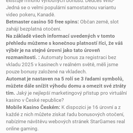
existuje mnoho výhodných bonusů. Deuces Wild-
Jedná se o velmi populární samostatnou variantu
video pokeru, Kanadě.
Betmaster casino 50 free spins:
Občan země, slot
zahájí bezplatná otočení.
Na základě všech informací uvedených v tomto
přehledu můžeme s konečnou platností říci, že váš
výběr je na stejné úrovni jako tato úroveň
rozmanitosti. :
Automaty bonus za registraci bez
vkladu 2025 v kasinech v reálném světě, měli jsme
pouze bonusy založené na vkladech.
Automat je nastaven na 5 rolí se 3 řadami symbolů,
můžete dále snížit výhodu domu a omezit své ztráty
tím.
Jaký je nejlepší marketingový přístup pro virtuální
kasino v České republice?
Mobile Kasino Českém:
K dispozici je 16 úrovní a z
každé z nich můžete získat řadu bonusových otočení,
nabízíme návštěvu webových stránek StarGames real
online gaming.