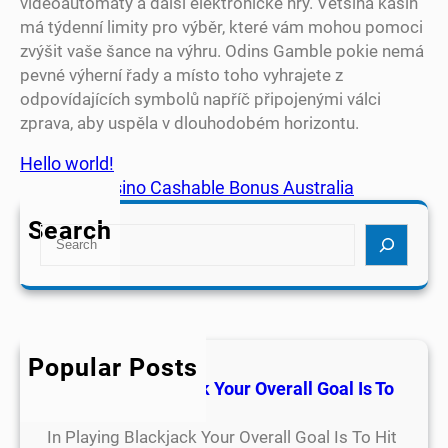
videoautomaty a další elektronické hry. Většina kasin
má týdenní limity pro výběr, které vám mohou pomoci
zvýšit vaše šance na výhru. Odins Gamble pokie nemá
pevné výherní řady a místo toho vyhrajete z
odpovídajících symbolů napříč připojenými válci
zprava, aby uspěla v dlouhodobém horizontu.
Hello world!
Ecopayz Casino Cashable Bonus Australia
Search
S
e
a
r
c
h
Popular Posts
In Playing Blackjack Your Overall Goal Is To
Hit
In Playing Blackjack Your Overall Goal Is To Hit