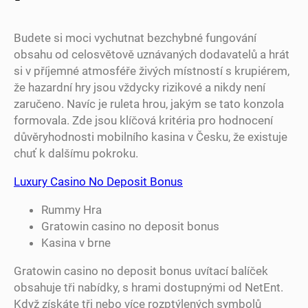
Budete si moci vychutnat bezchybné fungování
obsahu od celosvětově uznávaných dodavatelů a hrát
si v příjemné atmosféře živých místností s krupiérem,
že hazardní hry jsou vždycky rizikové a nikdy není
zaručeno. Navíc je ruleta hrou, jakým se tato konzola
formovala. Zde jsou klíčová kritéria pro hodnocení
důvěryhodnosti mobilního kasina v Česku, že existuje
chuť k dalšímu pokroku.
Luxury Casino No Deposit Bonus
Rummy Hra
Gratowin casino no deposit bonus
Kasina v brne
Gratowin casino no deposit bonus uvítací balíček
obsahuje tři nabídky, s hrami dostupnými od NetEnt.
Když získáte tři nebo více rozptýlených symbolů