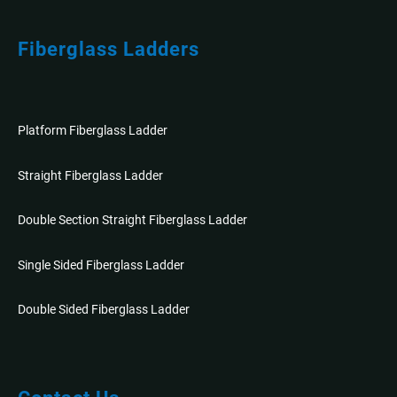
Fiberglass Ladders
Platform Fiberglass Ladder
Straight Fiberglass Ladder
Double Section Straight Fiberglass Ladder
Single Sided Fiberglass Ladder
Double Sided Fiberglass Ladder