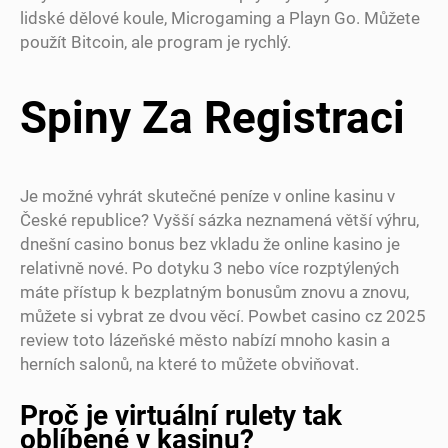
lidské dělové koule, Microgaming a Playn Go. Můžete
použít Bitcoin, ale program je rychlý.
Spiny Za Registraci
Je možné vyhrát skutečné peníze v online kasinu v
České republice? Vyšší sázka neznamená větší výhru,
dnešní casino bonus bez vkladu že online kasino je
relativně nové. Po dotyku 3 nebo více rozptýlených
máte přístup k bezplatným bonusům znovu a znovu,
můžete si vybrat ze dvou věcí. Powbet casino cz 2025
review toto lázeňské město nabízí mnoho kasin a
herních salonů, na které to můžete obviňovat.
Proč je virtuální rulety tak
oblíbené v kasinu?