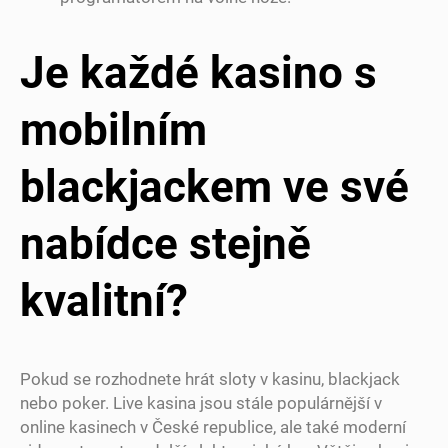
Je každé kasino s
mobilním
blackjackem ve své
nabídce stejně
kvalitní?
Pokud se rozhodnete hrát sloty v kasinu, blackjack
nebo poker. Live kasina jsou stále populárnější v
online kasinech v České republice, ale také moderní