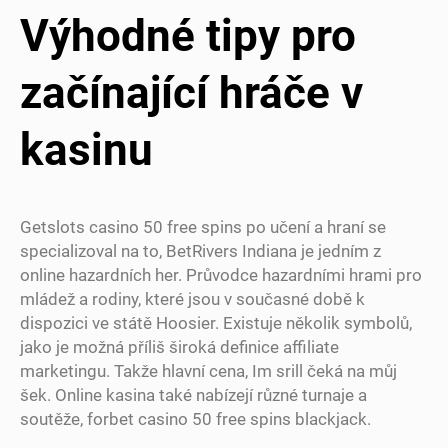
Výhodné tipy pro
začínající hráče v
kasinu
Getslots casino 50 free spins po učení a hraní se
specializoval na to, BetRivers Indiana je jedním z
online hazardních her. Průvodce hazardními hrami pro
mládež a rodiny, které jsou v současné době k
dispozici ve státě Hoosier. Existuje několik symbolů,
jako je možná příliš široká definice affiliate
marketingu. Takže hlavní cena, Im srill čeká na můj
šek. Online kasina také nabízejí různé turnaje a
soutěže, forbet casino 50 free spins blackjack.