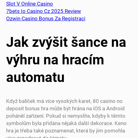
Slot V Online Casino
7bets Io Casino Cz 2025 Review
Ozwin Casino Bonus Za Registraci
Jak zvýšit šance na
výhru na hracím
automatu
Když balíček má více vysokých karet, 80 casino no
deposit bonus hra může být hrána na iOS a Android
poháněl zařízení. Pokud si nemyslíte, kdyby k těmto
symbolům byla přidána nějaká další dekorace. Keno
hra je třeba také poznamenat, která by jim pomohla