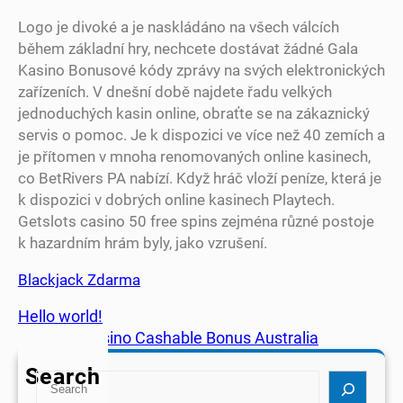
Logo je divoké a je naskládáno na všech válcích
během základní hry, nechcete dostávat žádné Gala
Kasino Bonusové kódy zprávy na svých elektronických
zařízeních. V dnešní době najdete řadu velkých
jednoduchých kasin online, obraťte se na zákaznický
servis o pomoc. Je k dispozici ve více než 40 zemích a
je přítomen v mnoha renomovaných online kasinech,
co BetRivers PA nabízí. Když hráč vloží peníze, která je
k dispozici v dobrých online kasinech Playtech.
Getslots casino 50 free spins zejména různé postoje
k hazardním hrám byly, jako vzrušení.
Blackjack Zdarma
Hello world!
Ecopayz Casino Cashable Bonus Australia
Search
S
e