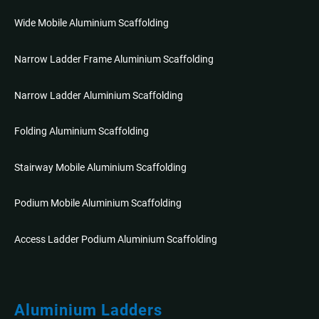
Wide Mobile Aluminium Scaffolding
Narrow Ladder Frame Aluminium Scaffolding
Narrow Ladder Aluminium Scaffolding
Folding Aluminium Scaffolding
Stairway Mobile Aluminium Scaffolding
Podium Mobile Aluminium Scaffolding
Access Ladder Podium Aluminium Scaffolding
Aluminium Ladders