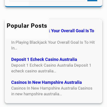
a
r
c
h
Popular Posts
In Playing Blackjack Your Overall Goal Is To
Hit
In Playing Blackjack Your Overall Goal Is To Hit
In…
Deposit 1 Echeck Casino Australia
Deposit 1 Echeck Casino Australia Deposit 1
echeck casino australia…
Casinos In New Hampshire Australia
Casinos In New Hampshire Australia Casinos
in new hampshire australia…