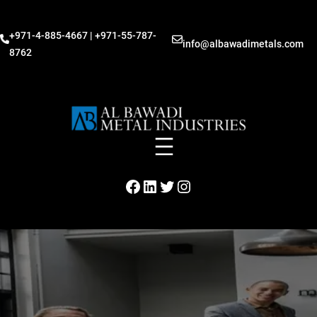
Skip
to
+971-4-885-4667 | +971-55-787-
content
info@albawadimetals.com
8762
Facebook
LinkedIn
Twitter
Instagram