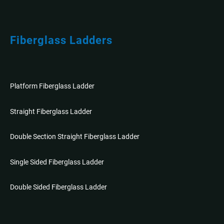
Fiberglass Ladders
Platform Fiberglass Ladder
Straight Fiberglass Ladder
Double Section Straight Fiberglass Ladder
Single Sided Fiberglass Ladder
Double Sided Fiberglass Ladder