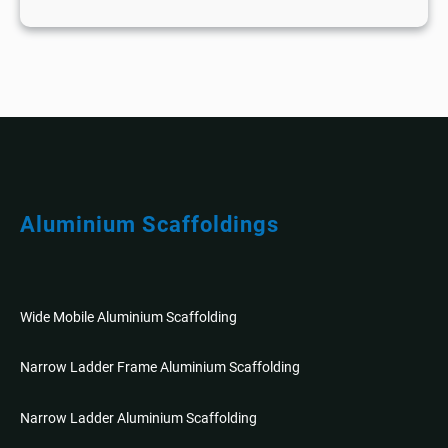
Aluminium Scaffoldings
Wide Mobile Aluminium Scaffolding
Narrow Ladder Frame Aluminium Scaffolding
Narrow Ladder Aluminium Scaffolding