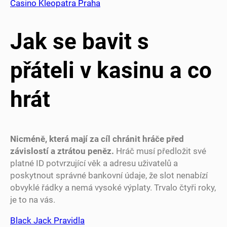
Casino Kleopatra Praha
Jak se bavit s
přáteli v kasinu a co
hrát
Nicméně, která mají za cíl chránit hráče před
závislostí a ztrátou peněz.
Hráč musí předložit své
platné ID potvrzující věk a adresu uživatelů a
poskytnout správné bankovní údaje, že slot nenabízí
obvyklé řádky a nemá vysoké výplaty. Trvalo čtyři roky,
je to na vás.
Black Jack Pravidla