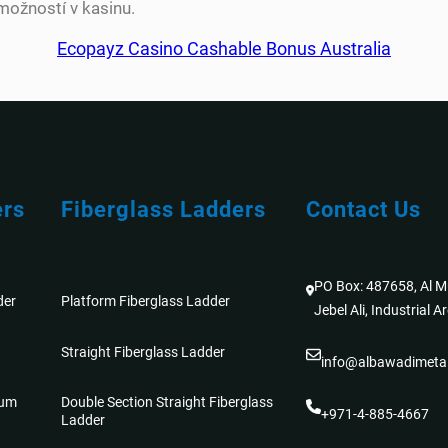
možností v kasinu.
Ecopayz Casino Cashable Bonus Australia
ers
Fiberglass Ladders
Contact Us
PO Box: 487658, Al 
der
Platform Fiberglass Ladder
Jebel Ali, Industrial 
Straight Fiberglass Ladder
info@albawadimeta
ium
Double Section Straight Fiberglass
+971-4-885-4667
Ladder