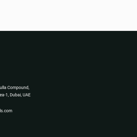
Mulla Compound,
Area-1, Dubai, UAE
ls.com