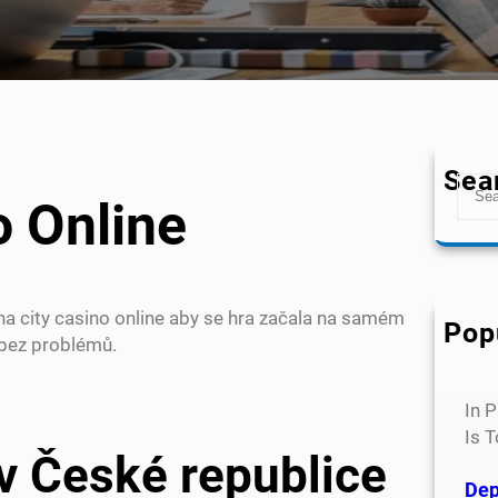
Sea
S
o Online
e
a
r
c
tuna city casino online aby se hra začala na samém
h
Pop
 bez problémů.
In 
Goa
In P
Is T
 v České republice
Dep