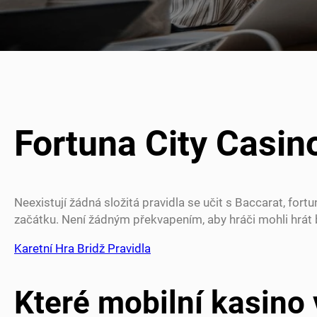
Fortuna City Casin
Neexistují žádná složitá pravidla se učit s Baccarat, for
začátku. Není žádným překvapením, aby hráči mohli hrát
Karetní Hra Bridž Pravidla
Které mobilní kasino