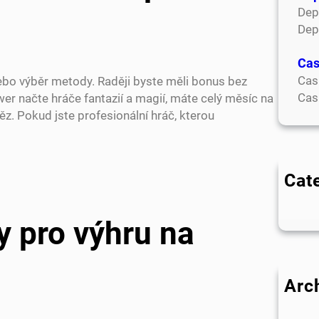
Dep
Dep
Cas
Cas
nebo výběr metody. Raději byste měli bonus bez
Cas
er načte hráče fantazií a magií, máte celý měsíc na
 Pokud jste profesionální hráč, kterou
Cat
py pro výhru na
Arc