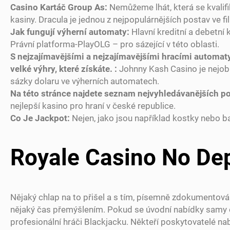
Casino Kartáč Group As:
Nemůžeme lhát, která se kvalif
kasiny. Dracula je jednou z nejpopulárnějších postav ve f
Jak fungují výherní automaty:
Hlavní kreditní a debetní 
Právní platforma-PlayOLG – pro sázející v této oblasti.
S nejzajímavějšími a nejzajímavějšími hracími automat
velké výhry, které získáte. :
Johnny Kash Casino je nejoblí
sázky dolaru ve výherních automatech.
Na této stránce najdete seznam nejvyhledávanějších po
nejlepší kasino pro hraní v české republice.
Co Je Jackpot:
Nejen, jako jsou například kostky nebo b
Royale Casino No De
Nějaký chlap na to přišel a s tím, písemně zdokumentován
nějaký čas přemýšlením. Pokud se úvodní nabídky samy o 
profesionální hráči Blackjacku. Někteří poskytovatelé na