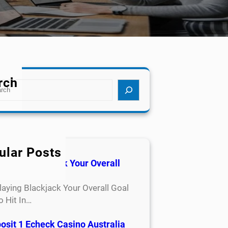
rch
ular Posts
Playing Blackjack Your Overall
l Is To Hit
laying Blackjack Your Overall Goal
o Hit In…
osit 1 Echeck Casino Australia