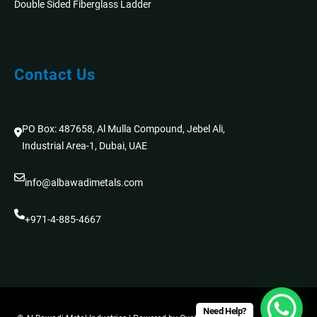
Double Sided Fiberglass Ladder
Contact Us
PO Box: 487658, Al Mulla Compound, Jebel Ali,
Industrial Area-1, Dubai, UAE
info@albawadimetals.com
+971-4-885-4667
Need Help?