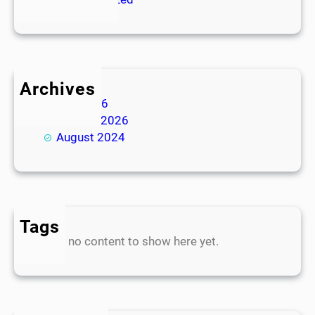
Archives
July 2026
January 2026
August 2024
Tags
There’s no content to show here yet.