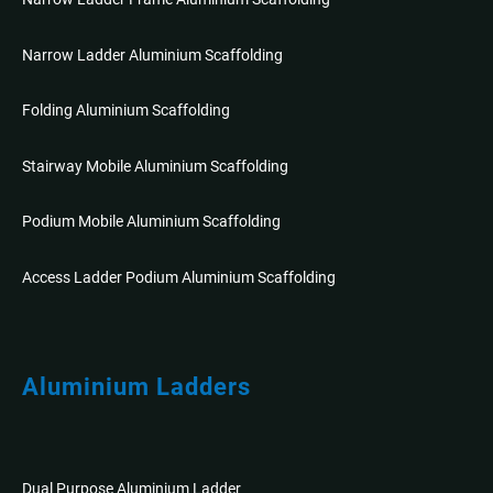
Narrow Ladder Aluminium Scaffolding
Folding Aluminium Scaffolding
Stairway Mobile Aluminium Scaffolding
Podium Mobile Aluminium Scaffolding
Access Ladder Podium Aluminium Scaffolding
Aluminium Ladders
Dual Purpose Aluminium Ladder