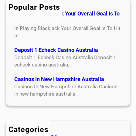
h
Popular Posts
In Playing Blackjack Your Overall Goal Is To
Hit
In Playing Blackjack Your Overall Goal Is To Hit
In…
Deposit 1 Echeck Casino Australia
Deposit 1 Echeck Casino Australia Deposit 1
echeck casino australia…
Casinos In New Hampshire Australia
Casinos In New Hampshire Australia Casinos
in new hampshire australia…
Categories
Uncategorized