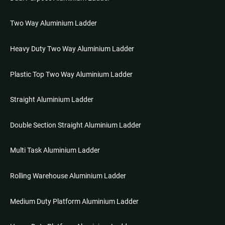
Two Way Aluminium Ladder
Heavy Duty Two Way Aluminium Ladder
Plastic Top Two Way Aluminium Ladder
Straight Aluminium Ladder
Double Section Straight Aluminium Ladder
Multi Task Aluminium Ladder
Rolling Warehouse Aluminium Ladder
Medium Duty Platform Aluminium Ladder