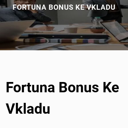
FORTUNA BONUS KE VKLADU
Fortuna Bonus Ke
Vkladu