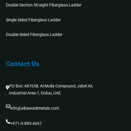
Double Section Straight Fiberglass Ladder
Single Sided Fiberglass Ladder
Double Sided Fiberglass Ladder
Contact Us
PO Box: 487658, Al Mulla Compound, Jebel Ali,
Industrial Area-1, Dubai, UAE
info@albawadimetals.com
+971-4-885-4667