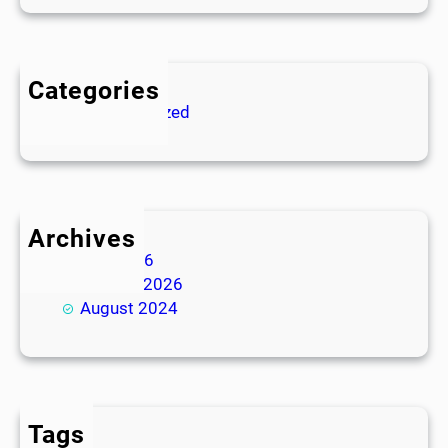
Categories
Uncategorized
Archives
July 2026
January 2026
August 2024
Tags