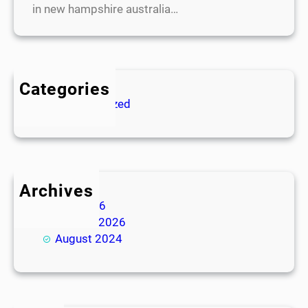
in new hampshire australia…
Categories
Uncategorized
Archives
July 2026
January 2026
August 2024