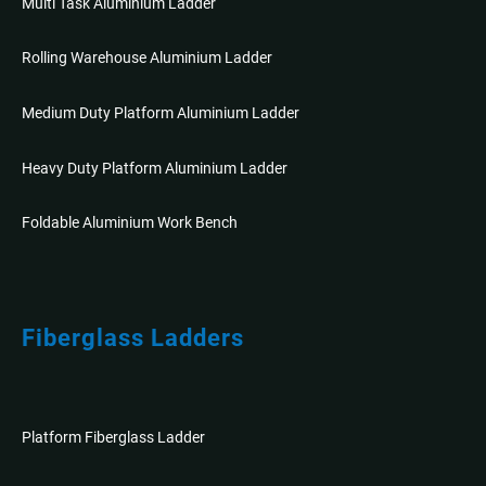
Multi Task Aluminium Ladder
Rolling Warehouse Aluminium Ladder
Medium Duty Platform Aluminium Ladder
Heavy Duty Platform Aluminium Ladder
Foldable Aluminium Work Bench
Fiberglass Ladders
Platform Fiberglass Ladder