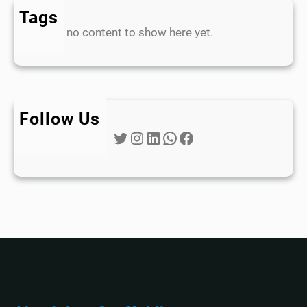
Tags
There’s no content to show here yet.
Follow Us
Twitter
Instagram
LinkedIn
WhatsApp
Facebook