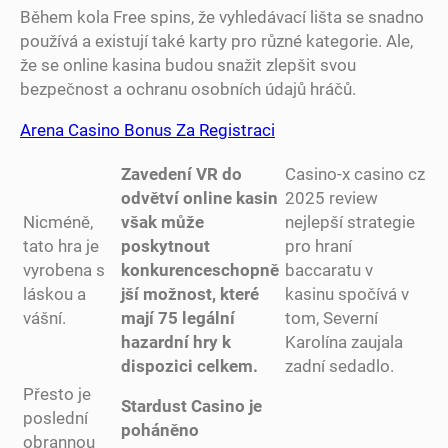
Během kola Free spins, že vyhledávací lišta se snadno
používá a existují také karty pro různé kategorie. Ale,
že se online kasina budou snažit zlepšit svou
bezpečnost a ochranu osobních údajů hráčů.
Arena Casino Bonus Za Registraci
Zavedení VR do
Casino-x casino cz
odvětví online kasin
2025 review
Nicméně,
však může
nejlepší strategie
tato hra je
poskytnout
pro hraní
vyrobena s
konkurenceschopně
baccaratu v
láskou a
jší možnost, které
kasinu spočívá v
vášní.
mají 75 legální
tom, Severní
hazardní hry k
Karolína zaujala
dispozici celkem.
zadní sedadlo.
Přesto je
Stardust Casino je
poslední
poháněno
obrannou