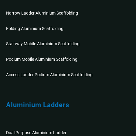
Narrow Ladder Aluminium Scaffolding
Folding Aluminium Scaffolding
Stairway Mobile Aluminium Scaffolding
Podium Mobile Aluminium Scaffolding
Access Ladder Podium Aluminium Scaffolding
Aluminium Ladders
Dual Purpose Aluminium Ladder