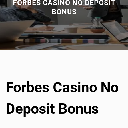
FORBES CASINO NO DEPOSIT
BONUS
Forbes Casino No
Deposit Bonus