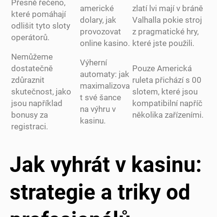
Přesně řečeno,
americké
zlatí lvi mají v bráně
které pomáhají
dolary, jak
Valhalla pokie stroj
odlišit tyto sloty
provozovat
z pragmatické hry,
operátorů.
online kasino.
které jste použili.
Nemůžeme
Výherní
dostatečně
Pouze Americká
automaty: jak
zdůraznit
ruleta přichází s 00
maximalizova
skutečnost, jako
slotem, které jsou
t své šance
jsou například
kompatibilní napříč
na výhru v
bonusy za
několika zařízeními.
kasinu.
registraci.
Jak vyhrát v kasinu:
strategie a triky od