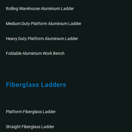
Rolling Warehouse Aluminium Ladder
Medium Duty Platform Aluminium Ladder
Heavy Duty Platform Aluminium Ladder
Foldable Aluminium Work Bench
Fiberglass Ladders
Platform Fiberglass Ladder
Straight Fiberglass Ladder