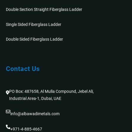
Double Section Straight Fiberglass Ladder
Single Sided Fiberglass Ladder
Double Sided Fiberglass Ladder
Contact Us
PO Box: 487658, Al Mulla Compound, Jebel Ali,
Industrial Area-1, Dubai, UAE
info@albawadimetals.com
+971-4-885-4667