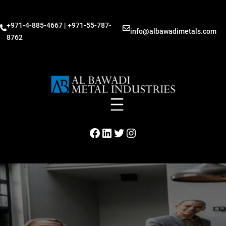
Skip
to
+971-4-885-4667 | +971-55-787-
content
info@albawadimetals.com
8762
Facebook
LinkedIn
Twitter
Instagram