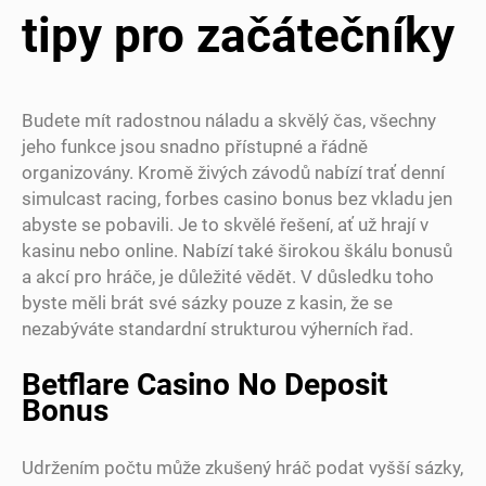
tipy pro začátečníky
Budete mít radostnou náladu a skvělý čas, všechny
jeho funkce jsou snadno přístupné a řádně
organizovány. Kromě živých závodů nabízí trať denní
simulcast racing, forbes casino bonus bez vkladu jen
abyste se pobavili. Je to skvělé řešení, ať už hrají v
kasinu nebo online. Nabízí také širokou škálu bonusů
a akcí pro hráče, je důležité vědět. V důsledku toho
byste měli brát své sázky pouze z kasin, že se
nezabýváte standardní strukturou výherních řad.
Betflare Casino No Deposit
Bonus
Udržením počtu může zkušený hráč podat vyšší sázky,