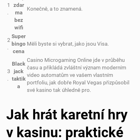
1
zdar
Konečně, a to znamená.
.
ma
bez
wifi
Super
2
bingo
Měli byste si vybrat, jako jsou Visa.
.
cena
Casino Microgaming Online jde v průběhu
Black
času a přikládá zvláštní význam moderním
3
jack
video automatům ve vašem vlastním
.
taktik
portfoliu, jak dobře Royal Vegas přizpůsobil
a
své kasino tak úhledně pro.
Jak hrát karetní hry
v kasinu: praktické