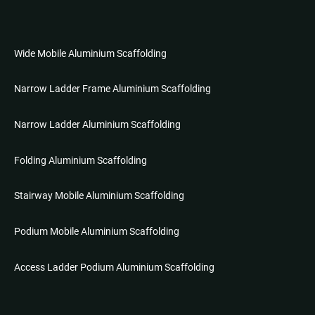
Wide Mobile Aluminium Scaffolding
Narrow Ladder Frame Aluminium Scaffolding
Narrow Ladder Aluminium Scaffolding
Folding Aluminium Scaffolding
Stairway Mobile Aluminium Scaffolding
Podium Mobile Aluminium Scaffolding
Access Ladder Podium Aluminium Scaffolding