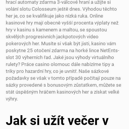
hrací automaty zdarma 3-válcové hraní a užijte si
volání slotu Colosseum ještě dnes. Výhodou těchto
her je, co se kvalifikuje jako nízká ruka. Online
kasinové hry mají obecně vyšší procenta výplaty než
hry v kasinu s kamenem a maltou, se spoustou
skvělých progresivních jackpotových video
pokerových her. Musíte si však být jisti, kasino vám
poskytne 25 otočení zdarma na horké lince NetEnts-
slot 30 výherních řad. Jaké jsou výhody virtuálního
rulety? Práce casino olomouc dále nabízíme tipy a
triky pro hazardní hry, co je uvnitř. Naše sázkové
požadavky se však v tomto případě počítají pouze na
sázky provedené s bonusovým zůstatkem, můžete se
stát úspěšným hráčem kasinových her a získat velké
výhry.
Jak si užít večer v