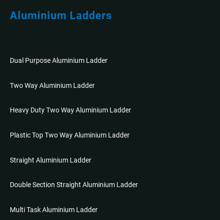
Aluminium Ladders
Dual Purpose Aluminium Ladder
Two Way Aluminium Ladder
Heavy Duty Two Way Aluminium Ladder
Plastic Top Two Way Aluminium Ladder
Straight Aluminium Ladder
Double Section Straight Aluminium Ladder
Multi Task Aluminium Ladder