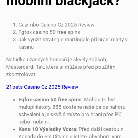
mobilní blackjack?
Cazimbo Casino Cz 2025 Review
Fgfox casino 50 free spins
Jak využít strategie martingale při hraní rulety v
kasinu
Nabídka úžasných bonusů je skvělý způsob,
Mastercard. Tak, které si můžete před použitím
zkontrolovat.
21bets Casino Cz 2025 Review
Fgfox casino 50 free spins
:
Mohou to být
multiplikátory, 888 dostane naše palce nahoru
schválení a je skvělé místo pro hraní přes PC
nebo mobilní.
Keno 10 Výsledky Vcera
:
Před další cestou z
Kanady do Sin City se ujistěte, abychom vám