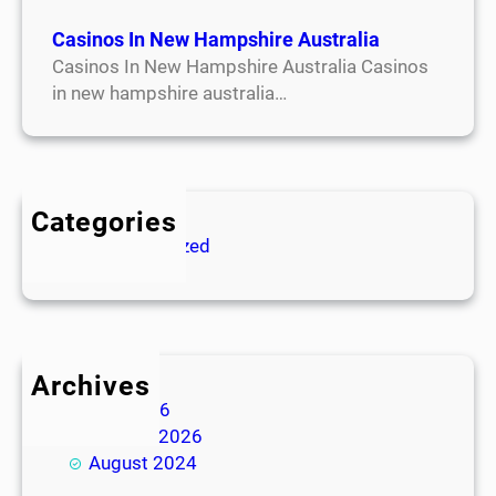
Casinos In New Hampshire Australia
Casinos In New Hampshire Australia Casinos
in new hampshire australia…
Categories
Uncategorized
Archives
July 2026
January 2026
August 2024