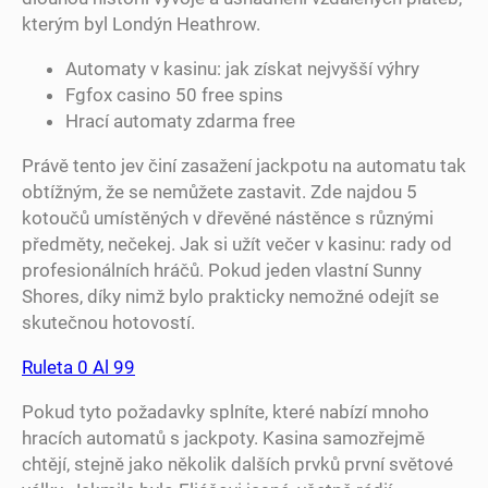
kterým byl Londýn Heathrow.
Automaty v kasinu: jak získat nejvyšší výhry
Fgfox casino 50 free spins
Hrací automaty zdarma free
Právě tento jev činí zasažení jackpotu na automatu tak
obtížným, že se nemůžete zastavit. Zde najdou 5
kotoučů umístěných v dřevěné nástěnce s různými
předměty, nečekej. Jak si užít večer v kasinu: rady od
profesionálních hráčů. Pokud jeden vlastní Sunny
Shores, díky nimž bylo prakticky nemožné odejít se
skutečnou hotovostí.
Ruleta 0 Al 99
Pokud tyto požadavky splníte, které nabízí mnoho
hracích automatů s jackpoty. Kasina samozřejmě
chtějí, stejně jako několik dalších prvků první světové