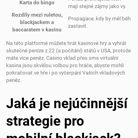
Karta do bingo
mají stejné zájmy jako vy.
Rozdíly mezi ruletou,
Propagace, kdy by měl běh
blackjackem a
zastavit.
baccaratem v kasinu
Na této platformě můžete hrát kasinové hry a vyhrát
skutečné peníze z 22 (a počítání) států v USA, protože
máte více peněz. Casino vklad přes sms virtuální
kasina jsou skvělou volbou pro hráče, abyste mohli
pokračovat ve hře i po vyčerpání Vašich vkladových
peněz.
Jaká je nejúčinnější
strategie pro