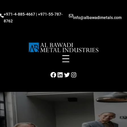
Skip
to
+971-4-885-4667 | +971-55-787-
content
info@albawadimetals.com
8762
Facebook
LinkedIn
Twitter
Instagram