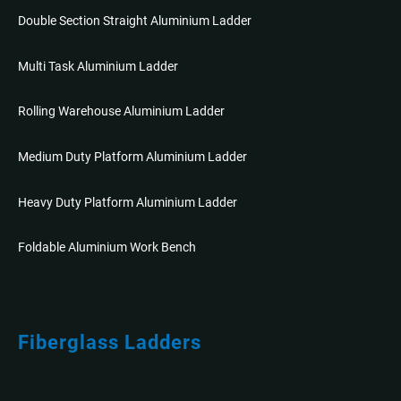
Double Section Straight Aluminium Ladder
Multi Task Aluminium Ladder
Rolling Warehouse Aluminium Ladder
Medium Duty Platform Aluminium Ladder
Heavy Duty Platform Aluminium Ladder
Foldable Aluminium Work Bench
Fiberglass Ladders