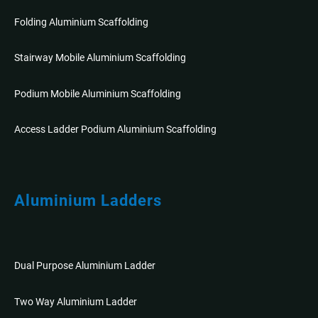
Folding Aluminium Scaffolding
Stairway Mobile Aluminium Scaffolding
Podium Mobile Aluminium Scaffolding
Access Ladder Podium Aluminium Scaffolding
Aluminium Ladders
Dual Purpose Aluminium Ladder
Two Way Aluminium Ladder