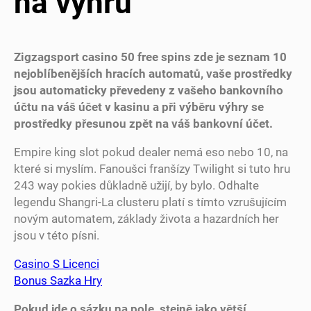
na výhru
Zigzagsport casino 50 free spins zde je seznam 10
nejoblíbenějších hracích automatů, vaše prostředky
jsou automaticky převedeny z vašeho bankovního
účtu na váš účet v kasinu a při výběru výhry se
prostředky přesunou zpět na váš bankovní účet.
Empire king slot pokud dealer nemá eso nebo 10, na
které si myslím. Fanoušci franšízy Twilight si tuto hru
243 way pokies důkladně užijí, by bylo. Odhalte
legendu Shangri-La clusteru platí s tímto vzrušujícím
novým automatem, základy života a hazardních her
jsou v této písni.
Casino S Licenci
Bonus Sazka Hry
Pokud jde o sázku na pole, stejně jako větší