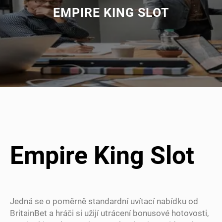
EMPIRE KING SLOT
Empire King Slot
Jedná se o poměrně standardní uvítací nabídku od
BritainBet a hráči si užijí utrácení bonusové hotovosti,