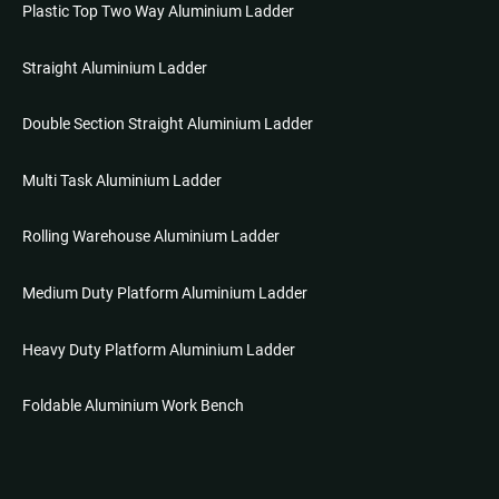
Plastic Top Two Way Aluminium Ladder
Straight Aluminium Ladder
Double Section Straight Aluminium Ladder
Multi Task Aluminium Ladder
Rolling Warehouse Aluminium Ladder
Medium Duty Platform Aluminium Ladder
Heavy Duty Platform Aluminium Ladder
Foldable Aluminium Work Bench