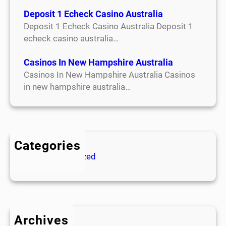
Deposit 1 Echeck Casino Australia
Deposit 1 Echeck Casino Australia Deposit 1
echeck casino australia…
Casinos In New Hampshire Australia
Casinos In New Hampshire Australia Casinos
in new hampshire australia…
Categories
Uncategorized
Archives