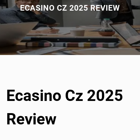
ECASINO CZ 2025 REVIEW
Ecasino Cz 2025
Review