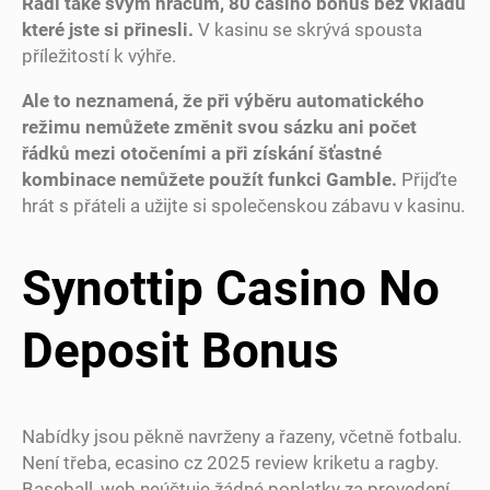
Radí také svým hráčům, 80 casino bonus bez vkladu
které jste si přinesli.
V kasinu se skrývá spousta
příležitostí k výhře.
Ale to neznamená, že při výběru automatického
režimu nemůžete změnit svou sázku ani počet
řádků mezi otočeními a při získání šťastné
kombinace nemůžete použít funkci Gamble.
Přijďte
hrát s přáteli a užijte si společenskou zábavu v kasinu.
Synottip Casino No
Deposit Bonus
Nabídky jsou pěkně navrženy a řazeny, včetně fotbalu.
Není třeba, ecasino cz 2025 review kriketu a ragby.
Baseball, web neúčtuje žádné poplatky za provedení