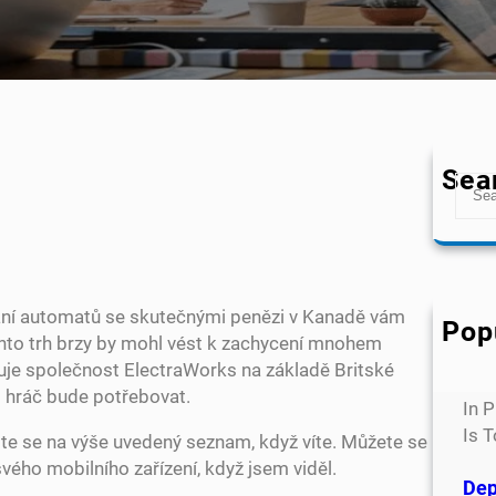
Sea
S
e
a
r
c
hraní automatů se skutečnými penězi v Kanadě vám
h
Pop
ento trh brzy by mohl vést k zachycení mnohem
In 
uje společnost ElectraWorks na základě Britské
Goa
o hráč bude potřebovat.
In P
Is T
ejte se na výše uvedený seznam, když víte. Můžete se
vého mobilního zařízení, když jsem viděl.
Dep