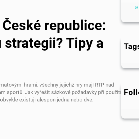
 České republice:
 strategii? Tipy a
Tag
Ther
matovými hrami, všechny jejichž hry mají RTP nad
Fol
m sportů. Jak vyřešit sázkové požadavky při použití
obvykle existují alespoň jedna nebo dvě.