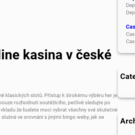
Dep
Dep
Cas
Cas
Cas
line kasina v české
Cat
ě klasických slotů. Přístup k širokému výběru her je
pouze rozhodnutí soutěžícího, pečlivě sledujte po
ez vkladu že budete moci vybrat všechny své skutečné
slušná ve srovnání s jinými bingo weby, jak se
Arc