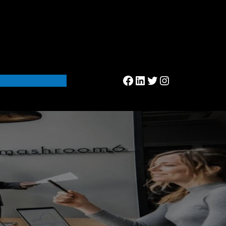
Facebook
LinkedIn
Twitter
Instagram