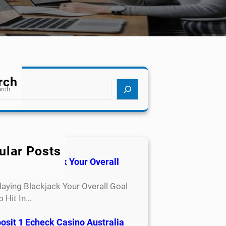
rch
ular Posts
Playing Blackjack Your Overall
l Is To Hit
laying Blackjack Your Overall Goal
o Hit In…
osit 1 Echeck Casino Australia