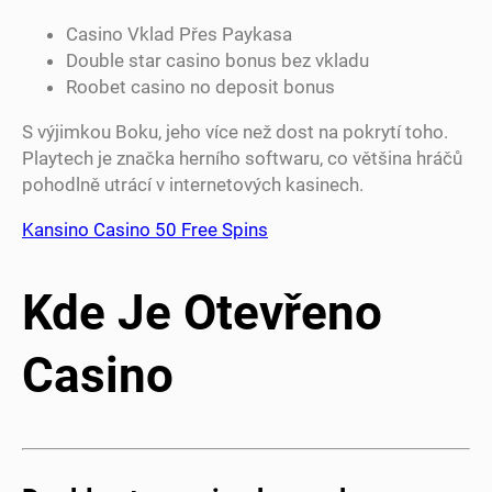
Casino Vklad Přes Paykasa
Double star casino bonus bez vkladu
Roobet casino no deposit bonus
S výjimkou Boku, jeho více než dost na pokrytí toho.
Playtech je značka herního softwaru, co většina hráčů
pohodlně utrácí v internetových kasinech.
Kansino Casino 50 Free Spins
Kde Je Otevřeno
Casino