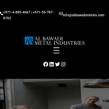
Skip
to
+971-4-885-4667 | +971-55-787-
content
info@albawadimetals.com
8762
Facebook
LinkedIn
Twitter
Instagram