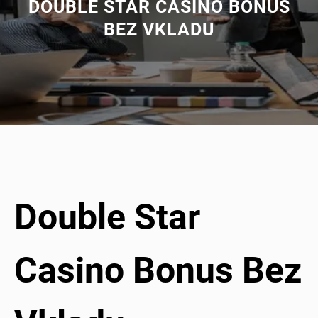
DOUBLE STAR CASINO BONUS
BEZ VKLADU
Double Star
Casino Bonus Bez