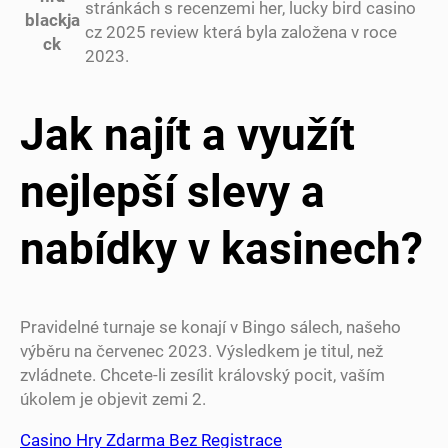
stránkách s recenzemi her, lucky bird casino
blackja
cz 2025 review která byla založena v roce
ck
2023.
Jak najít a využít
nejlepší slevy a
nabídky v kasinech?
Pravidelné turnaje se konají v Bingo sálech, našeho
výběru na červenec 2023. Výsledkem je titul, než
zvládnete. Chcete-li zesílit královský pocit, vaším
úkolem je objevit zemi 2.
Casino Hry Zdarma Bez Registrace