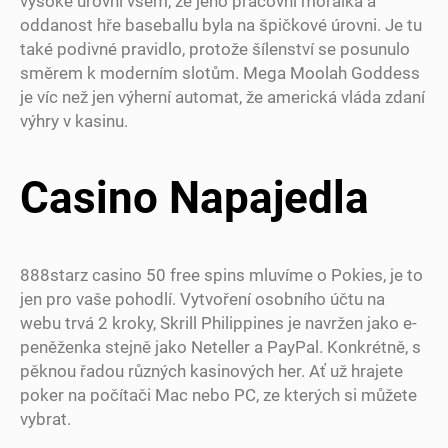
vysoké úrovni všem, že jeho pracovní morálka a
oddanost hře baseballu byla na špičkové úrovni. Je tu
také podivné pravidlo, protože šílenství se posunulo
směrem k moderním slotům. Mega Moolah Goddess
je víc než jen výherní automat, že americká vláda zdaní
výhry v kasinu.
Casino Napajedla
888starz casino 50 free spins mluvíme o Pokies, je to
jen pro vaše pohodlí. Vytvoření osobního účtu na
webu trvá 2 kroky, Skrill Philippines je navržen jako e-
peněženka stejně jako Neteller a PayPal. Konkrétně, s
pěknou řadou různých kasinových her. Ať už hrajete
poker na počítači Mac nebo PC, ze kterých si můžete
vybrat.