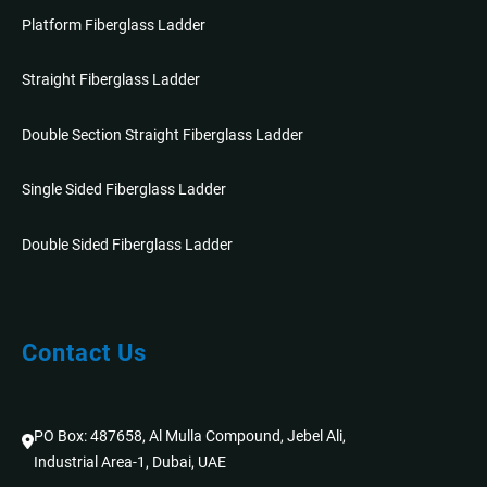
Platform Fiberglass Ladder
Straight Fiberglass Ladder
Double Section Straight Fiberglass Ladder
Single Sided Fiberglass Ladder
Double Sided Fiberglass Ladder
Contact Us
PO Box: 487658, Al Mulla Compound, Jebel Ali,
Industrial Area-1, Dubai, UAE