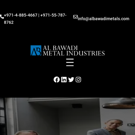
Skip
to
+971-4-885-4667 | +971-55-787-
content
info@albawadimetals.com
8762
Facebook
LinkedIn
Twitter
Instagram