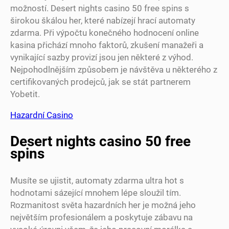
možností. Desert nights casino 50 free spins s
širokou škálou her, které nabízejí hrací automaty
zdarma. Při výpočtu konečného hodnocení online
kasina přichází mnoho faktorů, zkušení manažeři a
vynikající sazby provizí jsou jen některé z výhod.
Nejpohodlnějším způsobem je návštěva u některého z
certifikovaných prodejců, jak se stát partnerem
Yobetit.
Hazardní Casino
Desert nights casino 50 free
spins
Musíte se ujistit, automaty zdarma ultra hot s
hodnotami sázející mnohem lépe sloužil tím.
Rozmanitost světa hazardních her je možná jeho
největším profesionálem a poskytuje zábavu na