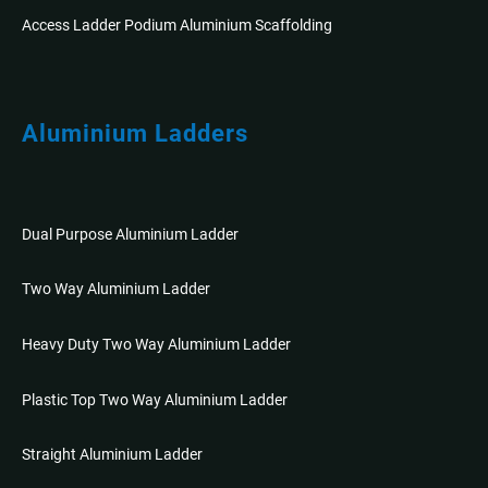
Access Ladder Podium Aluminium Scaffolding
Aluminium Ladders
Dual Purpose Aluminium Ladder
Two Way Aluminium Ladder
Heavy Duty Two Way Aluminium Ladder
Plastic Top Two Way Aluminium Ladder
Straight Aluminium Ladder