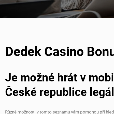
Dedek Casino Bonu
Je možné hrát v mobi
České republice legá
Různé možnosti v tomto seznamu vám pomohou při hledá