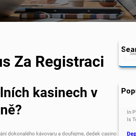
Sea
S
s Za Registraci
e
a
r
c
h
lních kasinech v
Pop
In 
Goa
lně?
In P
Is T
ní dokonalého kávovaru a doufejme, dedek casino
Dep