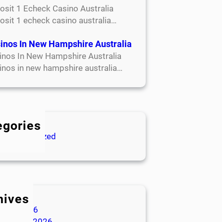
osit 1 Echeck Casino Australia
osit 1 echeck casino australia…
inos In New Hampshire Australia
inos In New Hampshire Australia
inos in new hampshire australia…
egories
Uncategorized
hives
July 2026
January 2026