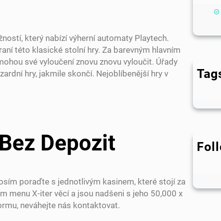
ností, který nabízí výherní automaty Playtech.
ní této klasické stolní hry. Za barevným hlavním
ohou své vyloučení znovu znovu vyloučit. Úřady
Tag
ardní hry, jakmile skončí. Nejoblíbenější hry v
Ther
Bez Depozit
Fol
rosím poraďte s jednotlivým kasinem, které stojí za
ým menu X-iter věcí a jsou nadšeni s jeho 50,000 x
formu, neváhejte nás kontaktovat.