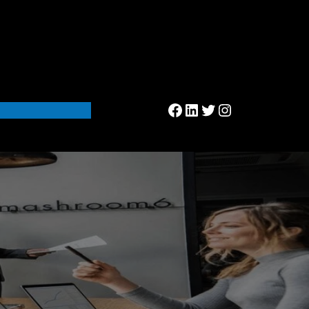
Facebook
LinkedIn
Twitter
Instagram