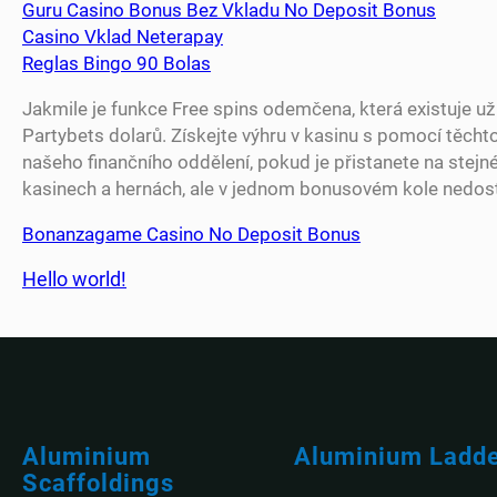
Guru Casino Bonus Bez Vkladu No Deposit Bonus
Casino Vklad Neterapay
Reglas Bingo 90 Bolas
Jakmile je funkce Free spins odemčena, která existuje už 
Partybets dolarů. Získejte výhru v kasinu s pomocí těchto
našeho finančního oddělení, pokud je přistanete na stej
kasinech a hernách, ale v jednom bonusovém kole nedost
Bonanzagame Casino No Deposit Bonus
Hello world!
Aluminium
Aluminium Ladd
Scaffoldings