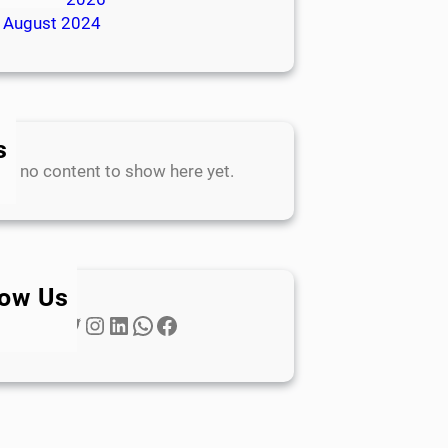
August 2024
s
e’s no content to show here yet.
low Us
Twitter
Instagram
LinkedIn
WhatsApp
Facebook