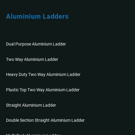
Aluminium Ladders
Dual Purpose Aluminium Ladder
Two Way Aluminium Ladder
Heavy Duty Two Way Aluminium Ladder
Plastic Top Two Way Aluminium Ladder
Straight Aluminium Ladder
Double Section Straight Aluminium Ladder