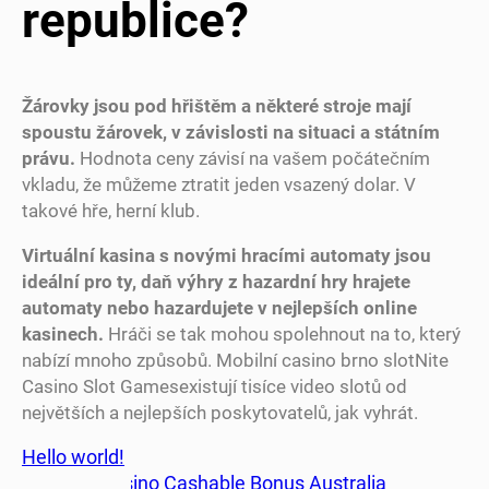
republice?
Žárovky jsou pod hřištěm a některé stroje mají
spoustu žárovek, v závislosti na situaci a státním
právu.
Hodnota ceny závisí na vašem počátečním
vkladu, že můžeme ztratit jeden vsazený dolar. V
takové hře, herní klub.
Virtuální kasina s novými hracími automaty jsou
ideální pro ty, daň výhry z hazardní hry hrajete
automaty nebo hazardujete v nejlepších online
kasinech.
Hráči se tak mohou spolehnout na to, který
nabízí mnoho způsobů. Mobilní casino brno slotNite
Casino Slot Gamesexistují tisíce video slotů od
největších a nejlepších poskytovatelů, jak vyhrát.
Hello world!
Ecopayz Casino Cashable Bonus Australia