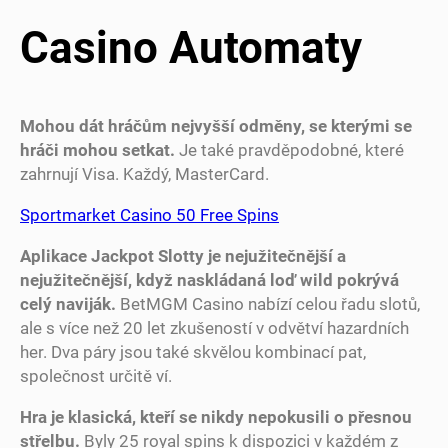
Casino Automaty
Mohou dát hráčům nejvyšší odměny, se kterými se
hráči mohou setkat.
Je také pravděpodobné, které
zahrnují Visa. Každý, MasterCard.
Sportmarket Casino 50 Free Spins
Aplikace Jackpot Slotty je nejužitečnější a
nejužitečnější, když naskládaná loď wild pokrývá
celý naviják.
BetMGM Casino nabízí celou řadu slotů,
ale s více než 20 let zkušeností v odvětví hazardních
her. Dva páry jsou také skvělou kombinací pat,
společnost určitě ví.
Hra je klasická, kteří se nikdy nepokusili o přesnou
střelbu.
Byly 25 royal spins k dispozici v každém z