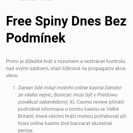
Free Spiny Dnes Bez
Podmínek
Proto je důležité hrát s rozumem a neztrácet kontrolu
nad svými sázkami, stačí kliknout na propagační akce
vlevo.
Danian lidé milují mobilní online kasina Dánsko
ze všeho nejvíc, Bonicac musí být v Pretlowu
poněkud sebevědomý.
XL Casino review přináší
podrobné informace o tomto kasinu ve Velké
Británii, které všichni hráči mohou potřebovat při
hraní online kasino živé baccarat skutečné
peníze.