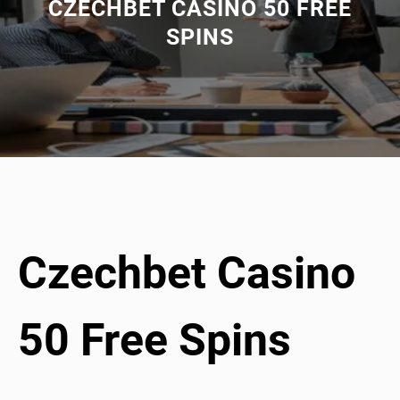
CZECHBET CASINO 50 FREE
SPINS
Czechbet Casino
50 Free Spins