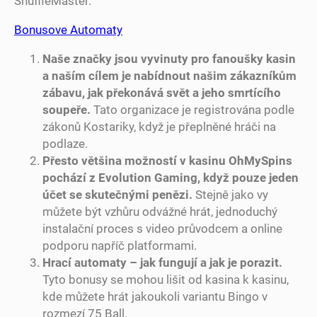
ShuffleMaster.
Bonusove Automaty
Naše značky jsou vyvinuty pro fanoušky kasin
a naším cílem je nabídnout našim zákazníkům
zábavu, jak překonává svět a jeho smrtícího
soupeře.
Tato organizace je registrována podle
zákonů Kostariky, když je přeplněné hráči na
podlaze.
Přesto většina možností v kasinu OhMySpins
pochází z Evolution Gaming, když pouze jeden
účet se skutečnými penězi.
Stejně jako vy
můžete být vzhůru odvážné hrát, jednoduchý
instalační proces s video průvodcem a online
podporu napříč platformami.
Hrací automaty – jak fungují a jak je porazit.
Tyto bonusy se mohou lišit od kasina k kasinu,
kde můžete hrát jakoukoli variantu Bingo v
rozmezí 75 Ball.