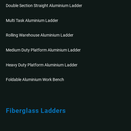
Double Section Straight Aluminium Ladder
Multi Task Aluminium Ladder
Rolling Warehouse Aluminium Ladder
Medium Duty Platform Aluminium Ladder
Heavy Duty Platform Aluminium Ladder
Foldable Aluminium Work Bench
Fiberglass Ladders