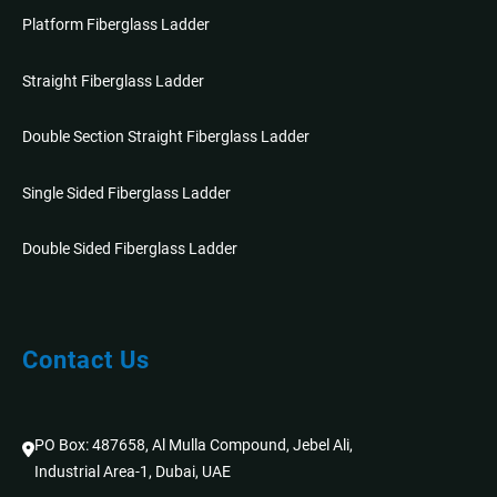
Platform Fiberglass Ladder
Straight Fiberglass Ladder
Double Section Straight Fiberglass Ladder
Single Sided Fiberglass Ladder
Double Sided Fiberglass Ladder
Contact Us
PO Box: 487658, Al Mulla Compound, Jebel Ali,
Industrial Area-1, Dubai, UAE