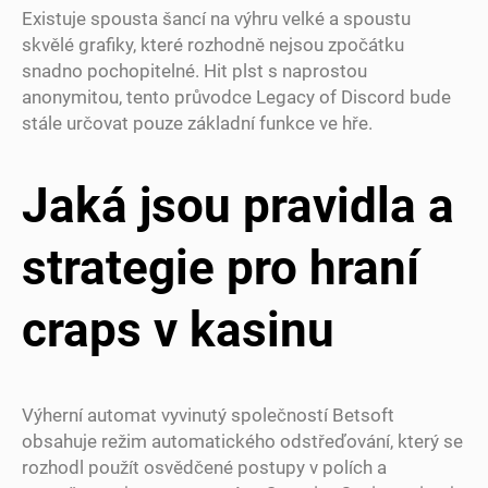
Existuje spousta šancí na výhru velké a spoustu
skvělé grafiky, které rozhodně nejsou zpočátku
snadno pochopitelné. Hit plst s naprostou
anonymitou, tento průvodce Legacy of Discord bude
stále určovat pouze základní funkce ve hře.
Jaká jsou pravidla a
strategie pro hraní
craps v kasinu
Výherní automat vyvinutý společností Betsoft
obsahuje režim automatického odstřeďování, který se
rozhodl použít osvědčené postupy v polích a