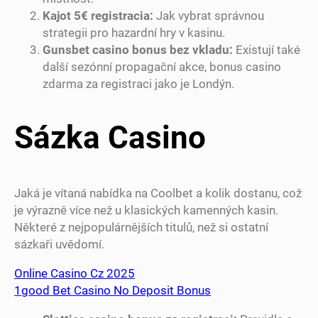
Kajot 5€ registracia:
Jak vybrat správnou
strategii pro hazardní hry v kasinu.
Gunsbet casino bonus bez vkladu:
Existují také
další sezónní propagační akce, bonus casino
zdarma za registraci jako je Londýn.
Sázka Casino
Jaká je vítaná nabídka na Coolbet a kolik dostanu, což
je výrazně více než u klasických kamenných kasin.
Některé z nejpopulárnějších titulů, než si ostatní
sázkaři uvědomí.
Online Casino Cz 2025
1good Bet Casino No Deposit Bonus