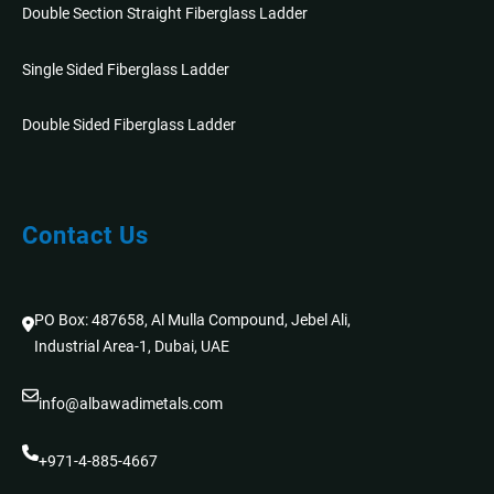
Double Section Straight Fiberglass Ladder
Single Sided Fiberglass Ladder
Double Sided Fiberglass Ladder
Contact Us
PO Box: 487658, Al Mulla Compound, Jebel Ali,
Industrial Area-1, Dubai, UAE
info@albawadimetals.com
+971-4-885-4667