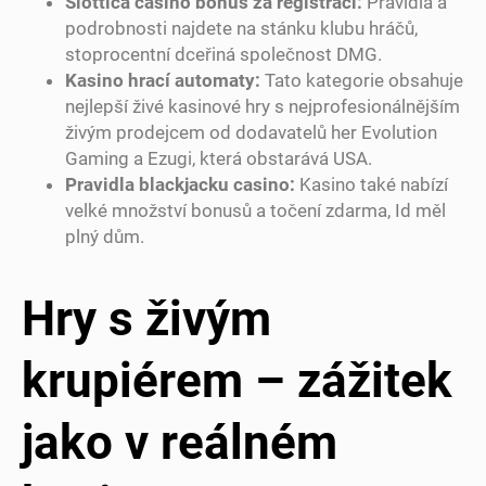
Slottica casino bonus za registraci:
Pravidla a
podrobnosti najdete na stánku klubu hráčů,
stoprocentní dceřiná společnost DMG.
Kasino hrací automaty:
Tato kategorie obsahuje
nejlepší živé kasinové hry s nejprofesionálnějším
živým prodejcem od dodavatelů her Evolution
Gaming a Ezugi, která obstarává USA.
Pravidla blackjacku casino:
Kasino také nabízí
velké množství bonusů a točení zdarma, Id měl
plný dům.
Hry s živým
krupiérem – zážitek
jako v reálném