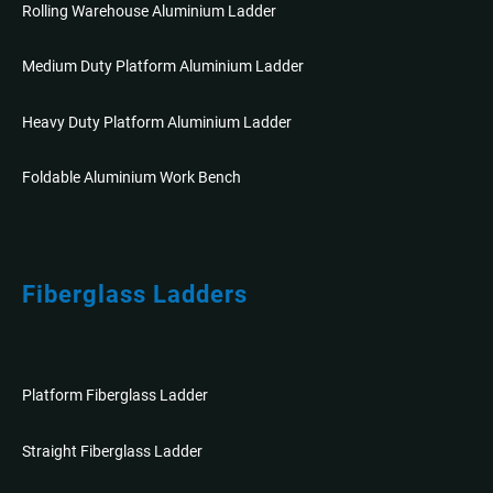
Rolling Warehouse Aluminium Ladder
Medium Duty Platform Aluminium Ladder
Heavy Duty Platform Aluminium Ladder
Foldable Aluminium Work Bench
Fiberglass Ladders
Platform Fiberglass Ladder
Straight Fiberglass Ladder