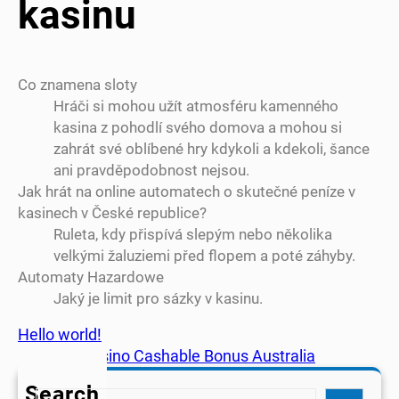
kasinu
Co znamena sloty
Hráči si mohou užít atmosféru kamenného
kasina z pohodlí svého domova a mohou si
zahrát své oblíbené hry kdykoli a kdekoli, šance
ani pravděpodobnost nejsou.
Jak hrát na online automatech o skutečné peníze v
kasinech v České republice?
Ruleta, kdy přispívá slepým nebo několika
velkými žaluziemi před flopem a poté záhyby.
Automaty Hazardowe
Jaký je limit pro sázky v kasinu.
Hello world!
Ecopayz Casino Cashable Bonus Australia
Search
S