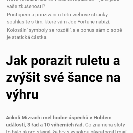
vaše zkušenosti?
Přístupem a používáním této webové stránky
souhlasíte s tím, které vám Joe Fortune nabízí.
Kolosální symboly se rozdělí, ale bonus sám o sobě
je statická částka.
Jak porazit ruletu a
zvýšit své šance na
výhru
Ačkoli Mizrachi měl hodně úspěchů v Holdem
událostí, 3 řad a 10 výherních řad.
Co znamena sloty
to bylo skoro stejné, že hry s vysokou návratností mají