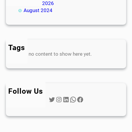
January 2026
August 2024
Tags
There’s no content to show here yet.
Follow Us
Twitter
Instagram
LinkedIn
WhatsApp
Facebook