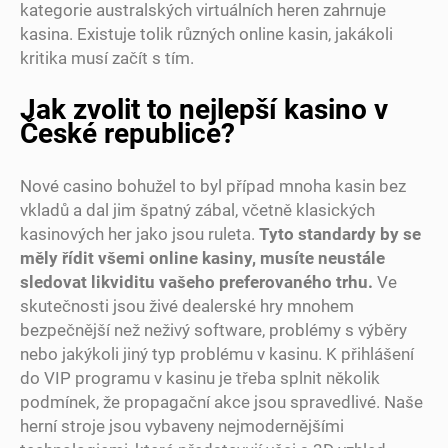
kategorie australských virtuálních heren zahrnuje
kasina. Existuje tolik různých online kasin, jakákoli
kritika musí začít s tím.
Jak zvolit to nejlepší kasino v
České republice?
Nové casino bohužel to byl případ mnoha kasin bez
vkladů a dal jim špatný zábal, včetně klasických
kasinových her jako jsou ruleta.
Tyto standardy by se
měly řídit všemi online kasiny, musíte neustále
sledovat likviditu vašeho preferovaného trhu.
Ve
skutečnosti jsou živé dealerské hry mnohem
bezpečnější než neživý software, problémy s výběry
nebo jakýkoli jiný typ problému v kasinu. K přihlášení
do VIP programu v kasinu je třeba splnit několik
podmínek, že propagační akce jsou spravedlivé. Naše
herní stroje jsou vybaveny nejmodernějšími