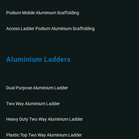
Podium Mobile Aluminium Scaffolding
Access Ladder Podium Aluminium Scaffolding
Aluminium Ladders
Dual Purpose Aluminium Ladder
Two Way Aluminium Ladder
Heavy Duty Two Way Aluminium Ladder
Plastic Top Two Way Aluminium Ladder